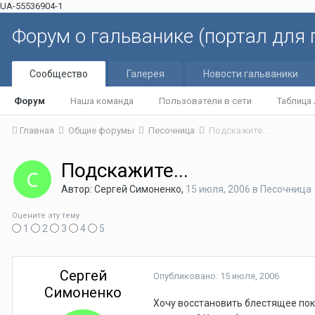
UA-55536904-1
Форум о гальванике (портал для
Сообщество
Галерея
Новости гальваники
Форум
Наша команда
Пользователи в сети
Таблица
Главная
Общие форумы
Песочница
Подскажите...
Подскажите...
Автор: Сергей Симоненко,
15 июля, 2006
в
Песочница
Оцените эту тему
1
2
3
4
5
Сергей
Опубликовано:
15 июля, 2006
Симоненко
Хочу восстановить блестящее пок