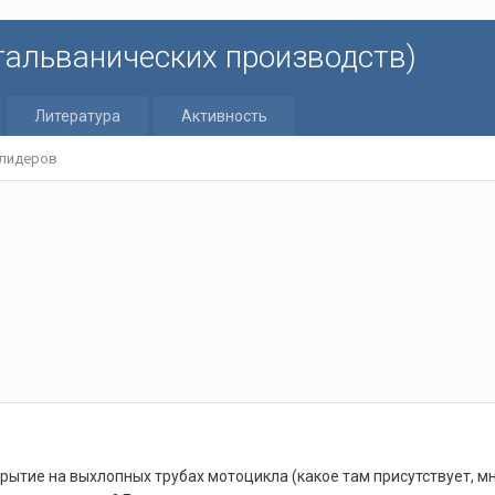
 гальванических производств)
Литература
Активность
 лидеров
рытие на выхлопных трубах мотоцикла (какое там присутствует, м