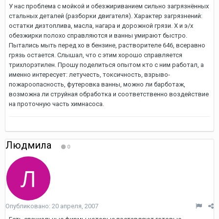
У нас проблема с мойкой и обезжириванием сильно загрязнённых
стальных деталей (разборки двигателя). Характер загрязнений:
остатки дизтоплива, масла, нагара и дорожной грязи. Х и э/х
обезжирки полохо справляются и ванны умирают быстро.
Пытались мыть перед хо в бензине, растворителе 646, всеравно
грязь остается. Слышал, что с этим хорошо справляется
трихлорэтилен. Прошу поделиться опытом кто с ним работал, а
именно интересует: летучесть, токсичность, взрыво-
пожароопасность, футеровка ванны, можно ли барботаж,
возможна ли струйная обработка и соответственно воздействие
на проточную часть химнасоса.
Людмила
0
Опубликовано:
20 апреля, 2007