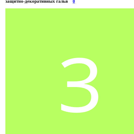
защитно-декоративных гальв
0