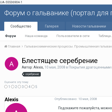
UA-55536904-1
Форум о гальванике (портал для
Сообщество
Галерея
Новости гальваники
Форум
Наша команда
Пользователи в сети
Таблица
Главная
Гальванохимические процессы. Промышленная гальван
Блестящее серебрение
Автор: Alexis,
10 мая, 2008
в
Покрытия драгоценными
серебрение
Оцените эту тему
1
2
3
4
5
Alexis
Опубликовано:
10 мая, 2008
Подскажите пожалуйста, можно 