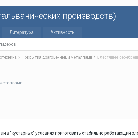
 гальванических производств)
Литература
Активность
 лидеров
отехника
Покрытия драгоценными металлами
Блестящее серебрен
 металлами
ли в "кустарных" условиях приготовить стабильно работающий э