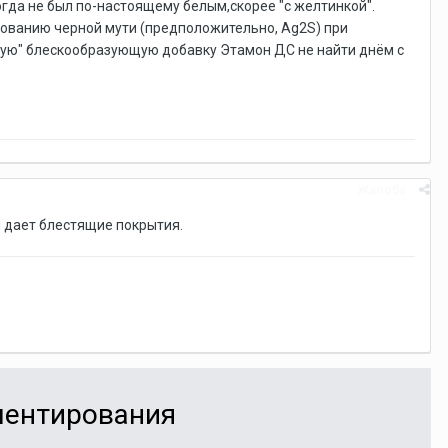
огда не был по-настоящему белым,скорее "с желтинкой".
зованию черной мути (предположительно, Ag2S) при
кую" блескообразующую добавку Этамон ДС не найти днём с
Жалоба
 дает блестящие покрытия.
мментирования