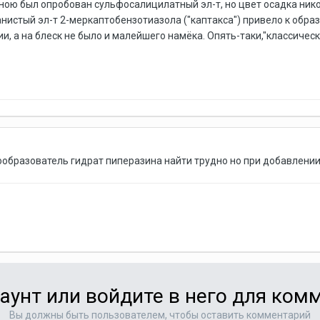
Мною был опробован сульфосалицилатный эл-т, но цвет осадка ник
нистый эл-т 2-меркаптобензотиазола ("каптакса") привело к обра
 а на блеск не было и малейшего намёка. Опять-таки,"классичес
образователь гидрат пиперазина найти трудно но при добавлении
аунт или войдите в него для ко
Вы должны быть пользователем, чтобы оставить комментарий