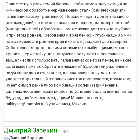
Приветствую уважаемый Форум! Необходима консультация по
химической обработке нержавеющей стали (химическому или
гальваническому травлению). Поиском нарыл довольно много
рекомендаций, но все они касаются в основном поверхностной
(малорельефной) обработки, нам же нужна достаточно глубокая
и при этом ровная. Требования к травлению: - глубина 0,3-0,5 мм -
по возможности ровные края и чистое (гладкое) дно каверны
Собственно вопрос: - какими солями (их комбинациями) можно
травить нержавейку, для получения результата, описанного
выше? - если использовать гальваническое травление, на какие
соли имеет смысл обратить внимание? (пробовали различные
виды хлоридов и сульфатов, к сожалению, результат не
удовлетворительный в плане качества поверхности, возможно,
имеет смысл какие либо комбинации солей?) Применение
сильных неорганических кислот по условию задачи исключается.
Буду рад любым рекомендациям! Можно по почте,
mikkysan@rambler.ru С уважением, Михаил
Дмитрий Зарекин
0