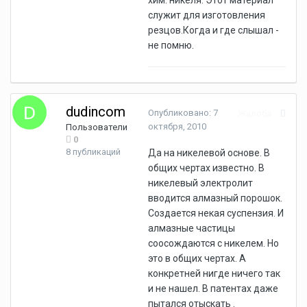
хим. никеля. Этот материал
служит для изготовления
резцов.Когда и где слышал -
не помню.
dudincom
Опубликовано:
7
Жалоба
октября, 2010
Пользователи
0
8 публикаций
Да на никелевой основе. В
общих чертах известно. В
никелевый электролит
вводится алмазный порошок.
Создается некая суспензия. И
алмазные частицы
соосождаются с никелем. Но
это в общих чертах. А
конкретней нигде ничего так
и не нашел. В патентах даже
пытался отыскать .