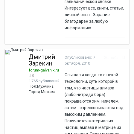
гальванической связке.
Интересует все, книги, статьи,
личный опыт . Зарание
благодарен за любую
информацию
Дмитрий
Опубликовано:
7
Жалоба
Зарекин
октября, 2010
forum-galvanik.ru
Слышал я когда-то о некой
0
1 765 публикаций
технологии, суть которой в
Пол:
Мужчина
том, что частицы алмаза
Город:
Москва
(либо нитрида бора)
покрываются хим. никелем,
затем - спрессовываются под
высоким давлением.
Получается материал из
частиц амлаза в матрице из