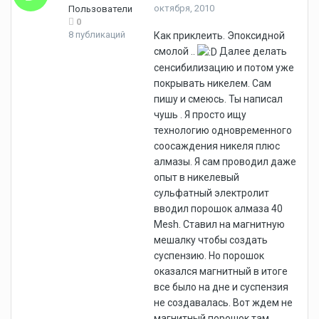
октября, 2010
Пользователи
0
8 публикаций
Как приклеить. Эпоксидной
смолой ..
Далее делать
сенсибилизацию и потом уже
покрывать никелем. Сам
пишу и смеюсь. Ты написал
чушь . Я просто ищу
технологию одновременного
соосаждения никеля плюс
алмазы. Я сам проводил даже
опыт в никелевый
сульфатный электролит
вводил порошок алмаза 40
Mesh. Ставил на магнитную
мешалку чтобы создать
суспензию. Но порошок
оказался магнитный в итоге
все было на дне и суспензия
не создавалась. Вот ждем не
магнитный порошок там