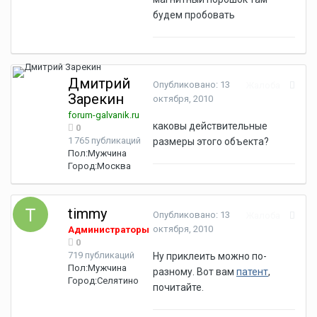
будем пробовать
Дмитрий
Опубликовано:
13
Жалоба
Зарекин
октября, 2010
forum-galvanik.ru
каковы действительные
0
1 765 публикаций
размеры этого объекта?
Пол:
Мужчина
Город:
Москва
timmy
Опубликовано:
13
Жалоба
октября, 2010
Администраторы
0
719 публикаций
Ну приклеить можно по-
Пол:
Мужчина
разному. Вот вам
патент
,
Город:
Селятино
почитайте.