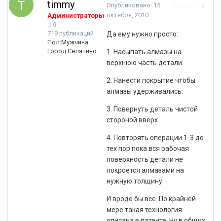
timmy
Опубликовано:
15
Жалоба
октября, 2010
Администраторы
0
719 публикаций
Да ему нужно просто:
Пол:
Мужчина
Город:
Селятино
1. Насыпать алмазы на
верхнюю часть детали.
2. Нанести покрытие чтобы
алмазы удерживались.
3. Повернуть деталь чистой
стороной вверх.
4. Повторять операции 1-3 до
тех пор пока вся рабочая
поверхность детали не
покроется алмазами на
нужную толщину.
И вроде бы всё. По крайней
мере такая технология
описана в патенте. Ну в общих