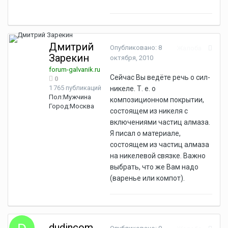
Дмитрий
Опубликовано:
8
Жалоба
Зарекин
октября, 2010
forum-galvanik.ru
Сейчас Вы ведёте речь о сил-
0
1 765 публикаций
никеле. Т. е. о
Пол:
Мужчина
композиционном покрытии,
Город:
Москва
состоящем из никеля с
включениями частиц алмаза.
Я писал о материале,
состоящем из частиц алмаза
на никелевой связке. Важно
выбрать, что же Вам надо
(варенье или компот).
dudincom