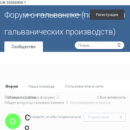
UA-55536904-1
Форум о гальванике (портал для
Регистрация
Уже зарегистрированы? Войти
гальванических производств)
Сообщество
Галерея
Новости гальваники
Литература
Активность
Форум
Наша команда
Пользователи в сети
Таблица лидеров
Главная
Общие форумы
Вся активность
Общие вопросы гальванотехники
Соосаждение алмазов
С
Войдите, чтобы подписаться
Подписчики
0
о