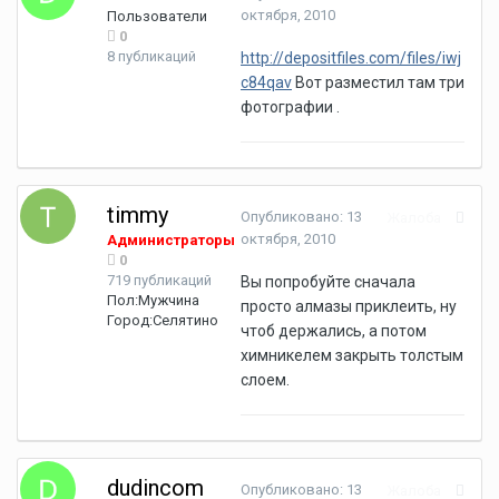
октября, 2010
Пользователи
0
8 публикаций
http://depositfiles.com/files/iwj
c84qav
Вот разместил там три
фотографии .
timmy
Опубликовано:
13
Жалоба
октября, 2010
Администраторы
0
719 публикаций
Вы попробуйте сначала
Пол:
Мужчина
просто алмазы приклеить, ну
Город:
Селятино
чтоб держались, а потом
химникелем закрыть толстым
слоем.
dudincom
Опубликовано:
13
Жалоба