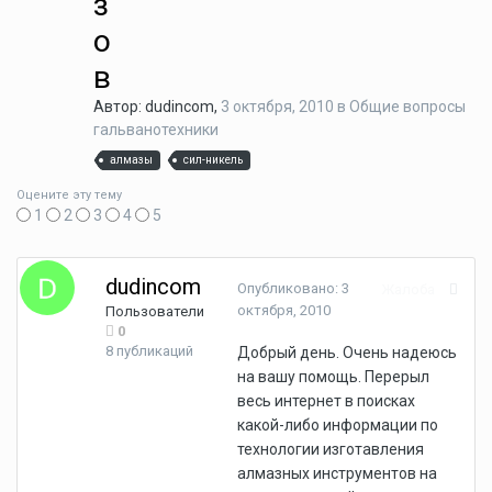
з
о
в
Автор: dudincom,
3 октября, 2010
в
Общие вопросы
гальванотехники
алмазы
сил-никель
Оцените эту тему
1
2
3
4
5
dudincom
Опубликовано:
3
Жалоба
октября, 2010
Пользователи
0
8 публикаций
Добрый день. Очень надеюсь
на вашу помощь. Перерыл
весь интернет в поисках
какой-либо информации по
технологии изготавления
алмазных инструментов на