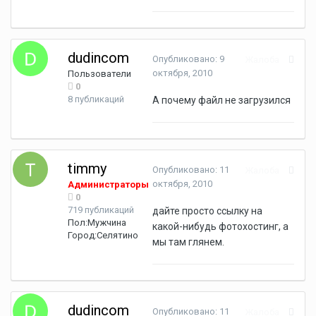
dudincom
Опубликовано:
9
Жалоба
октября, 2010
Пользователи
0
8 публикаций
А почему файл не загрузился
timmy
Опубликовано:
11
Жалоба
октября, 2010
Администраторы
0
719 публикаций
дайте просто ссылку на
Пол:
Мужчина
какой-нибудь фотохостинг, а
Город:
Селятино
мы там глянем.
dudincom
Опубликовано:
11
Жалоба