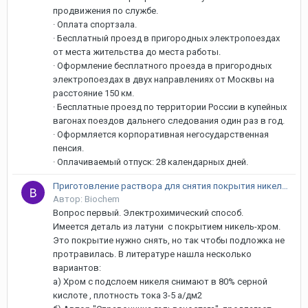
продвижения по службе.
· Оплата спортзала.
· Бесплатный проезд в пригородных электропоездах
от места жительства до места работы.
· Оформление бесплатного проезда в пригородных
электропоездах в двух направлениях от Москвы на
расстояние 150 км.
· Бесплатные проезд по территории России в купейных
вагонах поездов дальнего следования один раз в год.
· Оформляется корпоративная негосударственная
пенсия.
· Оплачиваемый отпуск: 28 календарных дней.
Приготовление раствора для снятия покрытия никель-хром с латунной детали. Химический и электрохимический способы.
Автор: Biochem
Вопрос первый. Электрохимический способ.
Имеется деталь из латуни с покрытием никель-хром.
Это покрытие нужно снять, но так чтобы подложка не
протравилась. В литературе нашла несколько
вариантов:
а) Хром с подслоем никеля снимают в 80% серной
кислоте , плотность тока 3-5 а/дм2