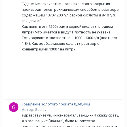
"Удаление некачественного никелевого покрытия
производят электрохимическим способом в растворе,
содержащем 1070-1200 г/л серной кислоты и 8-10 г/л
глицерина".
Как понять эти 1200 грамм серной кислоты в одном
литре? Что имеется в виду? Плотность не указана.
Есть вариант с плотностью - 1000 - 1300 г/л (плотность
1,84). Как вообще можно сделать раствор с
концентрацией 1300 г на литр?
Травление золотого проката 0,3-0,4мм
Автор: Gustav
здравствуйте ув. инженера-гальванщики!!! скажу сразу,
я в гальванике "чайник", было множество
предпосылок заняться этим удивительно интересным