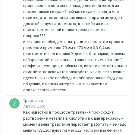
процессом, но постоянно находился иной выход из
сложившихся ситуаций.сейчас ситуация иная, и мне
видится, эта технология как никакая другая подходит
для этой задумки.возможно, кто-либо из вас
подскажет мне иной вариант решения моего
вопроса???
и так: мне необходимо, вытравить в золотом прокате
размером примерно 70 мм х 170 мм х 0,3-0,4 мм
(соответственно ширина Х длинна Х толщина) скажем
набор самолётного крыла, точнее скать его "скелет",
профили, нервюры, в общем то, из чего состоит крыло
самолёта. подскажите пожалуйста, как мне это лучше
сделать, и какое необходимо оборудование. буду рад
общению, и новым интересным знакомствам.
с уваж. сергей колесов
Травление
Автор: Zorg
Как известно в процессе травления происходит
растворение металла в кислоте и в один прекрасный
момент ванна травления перестаёт работать и её надо
менять. Существуют ли методы х или э/х извлечения