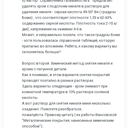
б) Автор "Справочника гальваностега" предлагает
удалять хром с подслоем никеля в растворе для
удаления никеля - серная кислота 49-50° Ве ( градусы
Боме) , что соответствует плотности 1,53 и 62-63%
содержанию серной кислоты. Плотность тока 2-10 а/
дм2, напряжение на зажимах 4-6 в.
Может, я неправильно поняла. что такое градусы Боме
- хотя пользовалась справочной таблицей, которую
прилагаю во вложении. Ребята, к какому варианту вы
склоняетесь больше?
Вопрос второй. Химический метод снятия никеля и
хрома с латунной детали.
Как я понимаю, в этом варианте снятие покрытий
проводят поэтапно в разных растворах.
Здесь варианты следующие - хром снимают при
комнатной температуре в 10% растворе соляной
кислоты.
А вот раствор для снятия никеля меня несколько
озадачил. Помогите разобраться,
пожалуйста. Привожу цитату ( из работы Вансовской
"Металлические покрытия, нанесенные химическим
способом"):