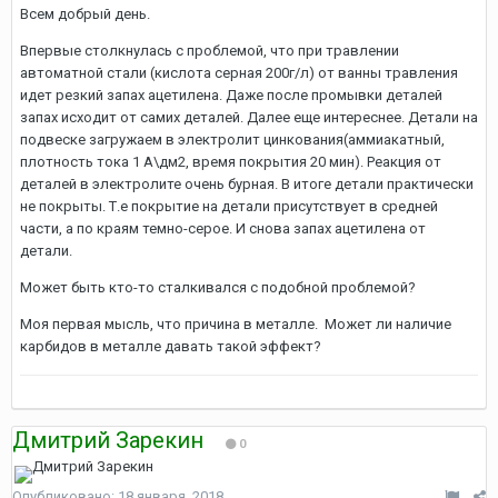
Всем добрый день.
Впервые столкнулась с проблемой, что при травлении
автоматной стали (кислота серная 200г/л) от ванны травления
идет резкий запах ацетилена. Даже после промывки деталей
запах исходит от самих деталей. Далее еще интереснее. Детали на
подвеске загружаем в электролит цинкования(аммиакатный,
плотность тока 1 А\дм2, время покрытия 20 мин). Реакция от
деталей в электролите очень бурная. В итоге детали практически
не покрыты. Т.е покрытие на детали присутствует в средней
части, а по краям темно-серое. И снова запах ацетилена от
детали.
Может быть кто-то сталкивался с подобной проблемой?
Моя первая мысль, что причина в металле. Может ли наличие
карбидов в металле давать такой эффект?
Дмитрий Зарекин
0
Опубликовано:
18 января, 2018