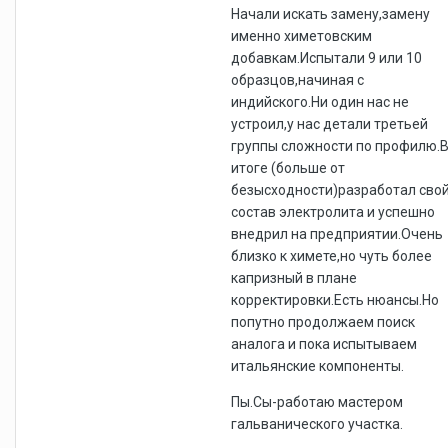
Начали искать замену,замену
именно химетовским
добавкам.Испытали 9 или 10
образцов,начиная с
индийского.Ни один нас не
устроил,у нас детали третьей
группы сложности по профилю.
итоге (больше от
безысходности)разработал сво
состав электролита и успешно
внедрил на предприятии.Очень
близко к химете,но чуть более
капризный в плане
корректировки.Есть нюансы.Но
попутно продолжаем поиск
аналога и пока испытываем
итальянские компоненты.
Пы.Сы-работаю мастером
гальванического участка.