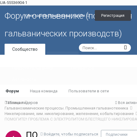
UA-55536904-1
Форум о гальванике (портал для
Регистрация
Уже зарегистрированы? Войти
гальванических производств)
Сообщество
Галерея
Новости гальваники
Литература
Активность
Форум
Наша команда
Пользователи в сети
Таблица лидеров
Главная
Вся актив
Гальванохимические процессы. Промышленная гальванотехника
Никелирование, хим. никелирование, железнение, кобальтирование
ПОМОГИТЕ!! ПРОБЛЕМА С ЭЛЕКТРОЛИТОМ БЛЕСТЯЩЕГО НИКЕЛИРОВ
ПО
Войдите, чтобы подписаться
Подписчики