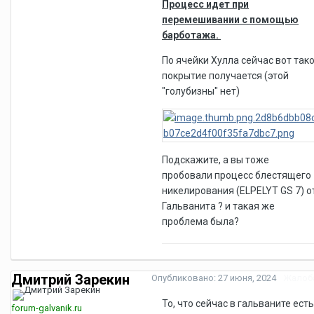
Процесс идет при
перемешивании с помощью
барботажа.
По ячейки Хулла сейчас вот так
покрытие получается (этой
"голубизны" нет)
Подскажите, а вы тоже
пробовали процесс блестящего
никелирования (ELPELYT GS 7) о
Гальванита ? и такая же
проблема была?
Дмитрий Зарекин
Опубликовано:
27 июня, 2024
Жалоб
То, что сейчас в гальваните есть
forum-galvanik.ru