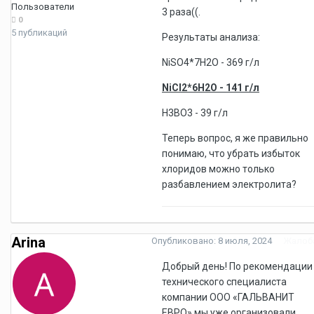
Пользователи
3 раза((.
0
5 публикаций
Результаты анализа:
NiSO4*7H2O - 369 г/л
NiCl2*6H2O - 141 г/л
H3BO3 - 39 г/л
Теперь вопрос, я же правильно
понимаю, что убрать избыток
хлоридов можно только
разбавлением электролита?
Arina
Опубликовано:
8 июля, 2024
Жалоб
Добрый день! По рекомендации
технического специалиста
компании ООО «ГАЛЬВАНИТ
ЕВРО» мы уже организовали