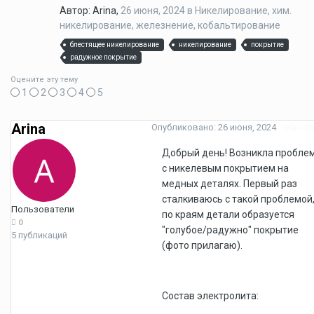
Автор: Arina,
26 июня, 2024
в
Никелирование, хим.
никелирование, железнение, кобальтирование
блестящее никелирование
никелирование
покрытие
радужное покрытие
Оцените эту тему
1
2
3
4
5
Arina
Опубликовано:
26 июня, 2024
Жалоб
Добрый день! Возникла пробле
с никелевым покрытием на
медных деталях. Первый раз
сталкиваюсь с такой проблемой
Пользователи
по краям детали образуется
0
"голубое/радужно" покрытие
5 публикаций
(фото прилагаю).
Состав электролита: