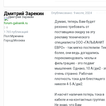
Дмитрий Зарекин
Опубликовано:
9 июля, 2024
Жалоб
Думаю, теперь Вам будет
forum-galvanik.ru
резонно требовать от
0
1 765 публикаций
поставщика скидку за эту
Пол:
Мужчина
рекламу технического
Город:
Москва
специалиста ООО «ГАЛЬВАНИТ
ЕВРО» - так мягко постелили. Те
более, они ведь догадались
порекомендовать чехлы и
фильтрацию - это подвиг
мышления. Однако, 10 А/дм2 - э
очень странно. Рабочая
плотность тока для блестящего
никеля 4-5 А/дм2.
И насчёт наличия потерь тока в
кабеле и на контактных группах.
Не знаю, что Вам