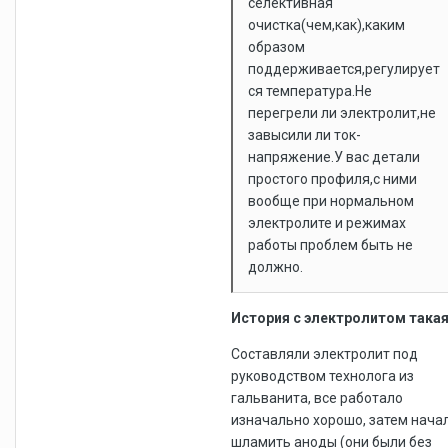
селективная
очистка(чем,как),каким
образом
поддерживается,регулирует
ся температура.Не
перегрели ли электролит,не
завысили ли ток-
напряжение.У вас детали
простого профиля,с ними
вообще при нормальном
электролите и режимах
работы проблем быть не
должно.
История с электролитом така
Составляли электролит под
руководством технолога из
гальванита, все работало
изначально хорошо, затем нача
шламить аноды (они были без