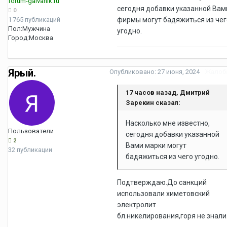
forum-galvanik.ru
сегодня добавки указанной Вам
0
1 765 публикаций
фирмы могут бадяжиться из чег
Пол:
Мужчина
угодно.
Город:
Москва
Ярый.
Опубликовано:
27 июня, 2024
Жалоб
17 часов назад, Дмитрий
Зарекин сказал:
Насколько мне известно,
Пользователи
сегодня добавки указанной
2
Вами марки могут
32 публикации
бадяжиться из чего угодно.
Подтверждаю.До санкций
использовали химетовский
электролит
бл.никелирования,горя не знали