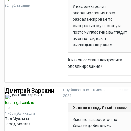
2
32 публикации
У нас электролит
оловянирования пока
разбалансирован по
минеральному составу и
поэтому пластина выглядит
именно так, как я
выкладывала ранее.
А каков состав электролита
оловянирования?
Дмитрий Зарекин
Опубликовано:
10 июля,
Жалоб
2024
forum-galvanik.ru
9 часов назад, Ярый. сказал:
0
1 765 публикаций
Пол:
Мужчина
Именно так,работая на
Город:
Москва
Хемете добивались