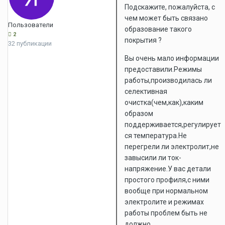
Подскажите, пожалуйста, с
чем может быть связано
Пользователи
образование такого
2
покрытия ?
32 публикации
Вы очень мало информации
предоставили.Режимы
работы,производилась ли
селективная
очистка(чем,как),каким
образом
поддерживается,регулирует
ся температура.Не
перегрели ли электролит,не
завысили ли ток-
напряжение.У вас детали
простого профиля,с ними
вообще при нормальном
электролите и режимах
работы проблем быть не
должно.