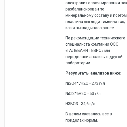
электролит оловянирования по
разбалансирован по
минеральному составу и поэтом
пластина выглядит именно так,
как я выкладывала ранее.
По рекомендации технического
специалиста компании ООО
«ГАЛЬВАНИТ ЕВРО» мы
переделали анализы в другой
лаборатории.
Результаты анализов ниже:
NiSO4*7H2O - 273 г/л
NiCl2*6H2O - 53 г/л
H3BO3 - 34,6 г/л
В целом оказалось все в
приделах нормы.