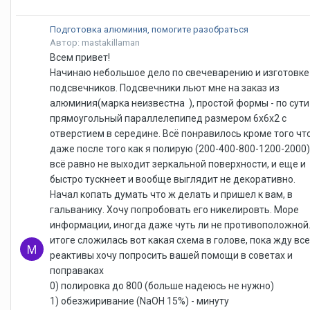
Подготовка алюминия, помогите разобраться
Автор: mastakillaman
Всем привет!
Начинаю небольшое дело по свечеварению и изготовке
подсвечников. Подсвечники льют мне на заказ из
алюминия(марка неизвестна ), простой формы - по сути
прямоугольный параллелепипед размером 6х6х2 с
отверстием в середине. Всё понравилось кроме того что
даже после того как я полирую (200-400-800-1200-2000)
всё равно не выходит зеркальной поверхности, и еще и
быстро тускнеет и вообще выглядит не декоративно.
Начал копать думать что ж делать и пришел к вам, в
гальванику. Хочу попробовать его никелировть. Море
информации, иногда даже чуть ли не противоположной.
итоге сложилась вот какая схема в голове, пока жду все
реактивы хочу попросить вашей помощи в советах и
поправаках
0) полировка до 800 (больше надеюсь не нужно)
1) обезжиривание (NaOH 15%) - минуту