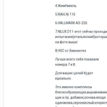
4.ЖимНикель
5.RIAG Ni 110
6.HALLMARK AS-226
7.NILUX D11-этот сейчас проход
испытания(итальянский)которы
на фото выше.
8.НХС от Химсинтез
Лучше всего себя показали
номера 7 и 8.
Для ваших целей будет
идеально.
Это именно комплексы
блескообразующих,выравнива
щих и пр. добавок,основа везде
одинакова,сернокислый,хлорис