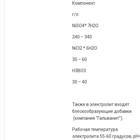
Компонент
г/л
NiSO4* 7H2O
240 – 340
NiCl2 * 6H2O
30 – 60
H3BO3
30 – 40
Также в электролит входят
блескообразующие добавки
(компания "Гальванит").
Рабочая температура
электролита 55-60 градусов, рН