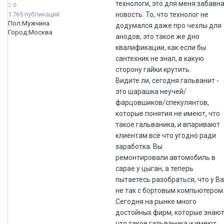
технологи, это для меня забавн
0
1 765 публикаций
новость. То, что технолог не
Пол:
Мужчина
додумался даже про чехлы для
Город:
Москва
анодов, это такое же дно
квалификации, как если бы
сантехник не знал, в какую
сторону гайки крутить.
Видите ли, сегодня гальванит -
это шарашка неучей/
фарцовшиков/спекулянтов,
которые понятия не имеют, что
такое гальваника, и впаривают
клиентам всё что угодно ради
заработка. Вы
ремонтировали автомобиль в
сарае у цыган, а теперь
пытаетесь разобраться, что у Ва
не так с бортовым компьютером
Сегодня на рынке много
достойных фирм, которые знают
что такое гальваника и имеют