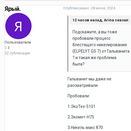
Ярый.
Опубликовано:
28 июня, 2024
Жалоб
12 часов назад, Arina сказал:
Подскажите, а вы тоже
пробовали процесс
Пользователи
блестящего никелирования
2
(ELPELYT GS 7) от Гальванита
32 публикации
? и такая же проблема
была?
Гальванит мы даже не
рассматривали.
Пробовали:
1.ЭкоТех-5101
2.Экомет-Н75
3.Никель макс 870