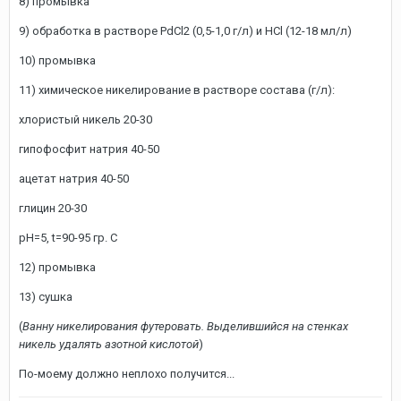
8) промывка
9) обработка в растворе PdCl2 (0,5-1,0 г/л) и HCl (12-18 мл/л)
10) промывка
11) химическое никелирование в растворе состава (г/л):
хлористый никель 20-30
гипофосфит натрия 40-50
ацетат натрия 40-50
глицин 20-30
рН=5, t=90-95 гр. С
12) промывка
13) сушка
(
Ванну никелирования футеровать. Выделившийся на стенках
никель удалять азотной кислотой
)
По-моему должно неплохо получится...