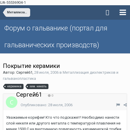
UA-55536904-1
Металлизация диэлектриков и гальванопластика
Форум о гальванике (портал для
гальванических производств)
Покрытие керамики
Автор: Сергей61,
28 июля, 2006
в
Металлизация диэлектриков и
гальванопластика
керамика
хим. никель
Сергей61
0
Опубликовано:
28 июля, 2006
Уважаемые корифеи! Кто что подскажет! Необходимо нанести
слой никеля или другого металла с температурой плавления не
менее 1500 С на внутреннюю поверхность керамической трубки