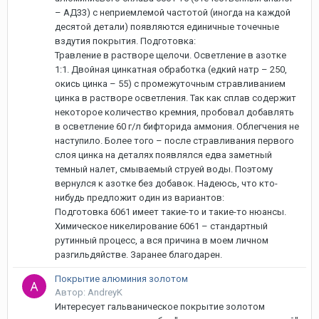
– АД33) с неприемлемой частотой (иногда на каждой
десятой детали) появляются единичные точечные
вздутия покрытия. Подготовка:
Травление в растворе щелочи. Осветление в азотке
1:1. Двойная цинкатная обработка (едкий натр – 250,
окись цинка – 55) с промежуточным стравливанием
цинка в растворе осветления. Так как сплав содержит
некоторое количество кремния, пробовал добавлять
в осветление 60 г/л бифторида аммония. Облегчения не
наступило. Более того – после стравливания первого
слоя цинка на деталях появлялся едва заметный
темный налет, смываемый струей воды. Поэтому
вернулся к азотке без добавок. Надеюсь, что кто-
нибудь предложит один из вариантов:
Подготовка 6061 имеет такие-то и такие-то нюансы.
Химическое никелирование 6061 – стандартный
рутинный процесс, а вся причина в моем личном
разгильдяйстве. Заранее благодарен.
Покрытие алюминия золотом
Автор: AndreyK
Интересует гальваническое покрытие золотом