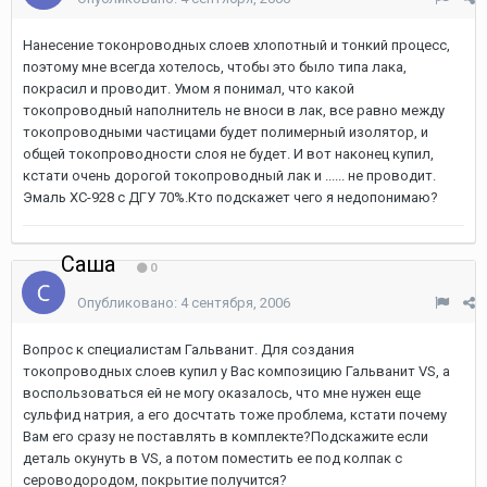
Нанесение токонроводных слоев хлопотный и тонкий процесс,
поэтому мне всегда хотелось, чтобы это было типа лака,
покрасил и проводит. Умом я понимал, что какой
токопроводный наполнитель не вноси в лак, все равно между
токопроводными частицами будет полимерный изолятор, и
общей токопроводности слоя не будет. И вот наконец купил,
кстати очень дорогой токопроводный лак и ...... не проводит.
Эмаль ХС-928 с ДГУ 70%.Кто подскажет чего я недопонимаю?
Саша
0
Опубликовано:
4 сентября, 2006
Вопрос к специалистам Гальванит. Для создания
токопроводных слоев купил у Вас композицию Гальванит VS, а
воспользоваться ей не могу оказалось, что мне нужен еще
сульфид натрия, а его досчтать тоже проблема, кстати почему
Вам его сразу не поставлять в комплекте?Подскажите если
деталь окунуть в VS, а потом поместить ее под колпак с
сероводородом, покрытие получится?