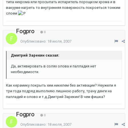
типа нихрома или просыпать испаритель порощком хрома и в
вакууме нагреть то внутренняя поверхность покроеться тонким
слоем
Fogpro
0
Опубликовано:
18 июля, 2007
Дмитрий Зарекин сказал:
Да, активировать в солях олова и палладия нет
необходимости.
Как керамику покрыть хим.никелем без активации? Неужели я
три года подряд выполняю лишнюю работу, трачу денги на
палладий и олово и т.д.Дмитрий Зарекин! В чем фишка?
Fogpro
0
Опубликовано:
18 июля, 2007