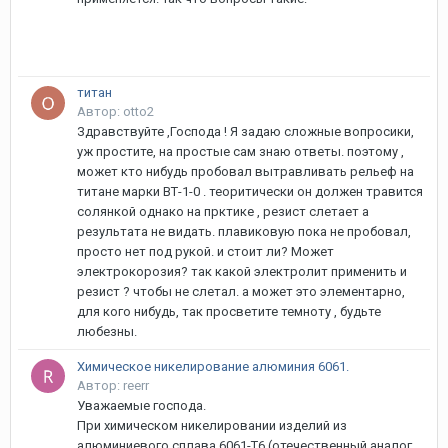
титан
Автор: otto2
Здравствуйте ,Господа ! Я задаю сложные вопросики,
уж простите, на простые сам знаю ответы. поэтому ,
может кто нибудь пробовал вытравливать рельеф на
титане марки ВТ-1-0 . теоритически он должен травится
солянкой однако на прктике , резист слетает а
результата не видать. плавиковую пока не пробовал,
просто нет под рукой. и стоит ли? Может
электрокорозия? так какой электролит применить и
резист ? чтобы не слетал. а может это элементарно,
для кого нибудь, так просветите темноту , будьте
любезны.
Химическое никелирование алюминия 6061.
Автор: reerr
Уважаемые господа.
При химическом никелировании изделий из
алюминиевого сплава 6061-Т6 (отечественный аналог