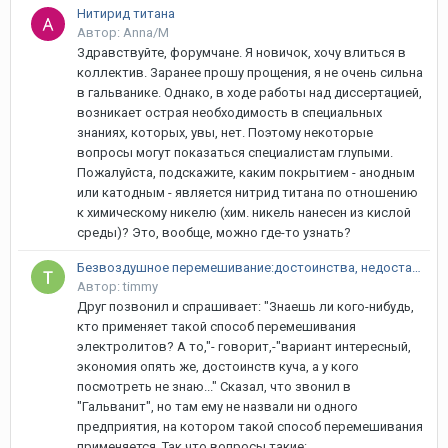
Нитирид титана
Автор: Anna/M
Здравствуйте, форумчане. Я новичок, хочу влиться в
коллектив. Заранее прошу прощения, я не очень сильна
в гальванике. Однако, в ходе работы над диссертацией,
возникает острая необходимость в специальных
знаниях, которых, увы, нет. Поэтому некоторые
вопросы могут показаться специалистам глупыми.
Пожалуйста, подскажите, каким покрытием - анодным
или катодным - является нитрид титана по отношению
к химическому никелю (хим. никель нанесен из кислой
среды)? Это, вообще, можно где-то узнать?
Безвоздушное перемешивание:достоинства, недостатки, отзывы.
Автор: timmy
Друг позвонил и спрашивает: "Знаешь ли кого-нибудь,
кто применяет такой способ перемешивания
электролитов? А то,"- говорит,-"вариант интересный,
экономия опять же, достоинств куча, а у кого
посмотреть не знаю..." Сказал, что звонил в
"Гальванит", но там ему не назвали ни одного
предприятия, на котором такой способ перемешивания
применяется. Так что вопросы такие: