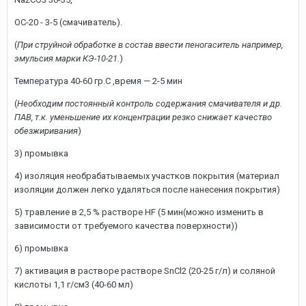
ОС-20 - 3-5 (смачиватель).
(
При струйной обработке в состав ввести пеногаситель например,
эмульсия марки КЭ-10-21.
)
Температура 40-60 гр.С ,время — 2-5 мин
(
Необходим постоянный контроль содержания смачивателя и др.
ПАВ, т.к. уменьшение их концентрации резко снижает качество
обезжиривания
)
3) промывка
4) изоляция необрабатываемых участков покрытия (материал
изоляции должен легко удаляться после нанесения покрытия)
5) травление в 2,5 % растворе HF (5 мин(можно изменить в
зависимости от требуемого качества поверхности))
6) промывка
7) активация в растворе растворе SnCl2 (20-25 г/л) и соляной
кислоты 1,1 г/см3 (40-60 мл)