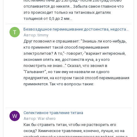
постепенно печь до 250 град - после 200 град олово
отслаивается до никеля... Забыла самое главное что
это происходит только на титановых деталях
толщиной от 0,5 до 2 мм...
Безвоздушное перемешивание:достоинства, недостатки, отзывы.
Автор: timmy
Друг позвонил и спрашивает: "Знаешь ли кого-нибудь,
кто применяет такой способ перемешивания
электролитов? А то,"- говорит,-"вариант интересный,
экономия опять же, достоинств куча, а у кого
посмотреть не знаю..." Сказал, что звонил в
"Гальванит", но там ему не назвали ни одного
предприятия, на котором такой способ перемешивания
применяется. Так что вопросы такие:
Селективное травление титана
Автор: War shero
Как бы стравить титан, чтобы не растворить его
оксид? Химическое травление, конечно, лучше, но на
крайний случай и электрохимическое подойдет, если с