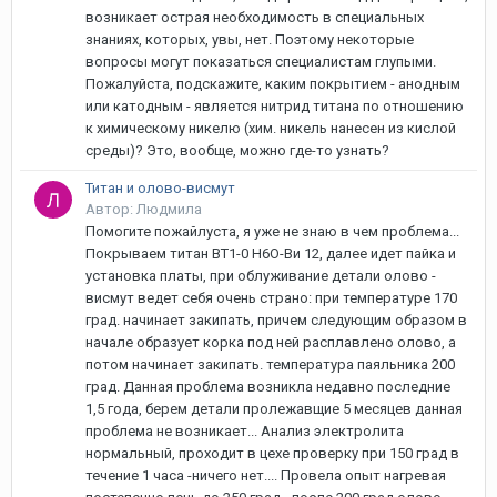
возникает острая необходимость в специальных
знаниях, которых, увы, нет. Поэтому некоторые
вопросы могут показаться специалистам глупыми.
Пожалуйста, подскажите, каким покрытием - анодным
или катодным - является нитрид титана по отношению
к химическому никелю (хим. никель нанесен из кислой
среды)? Это, вообще, можно где-то узнать?
Титан и олово-висмут
Автор: Людмила
Помогите пожайлуста, я уже не знаю в чем проблема...
Покрываем титан ВТ1-0 Н6О-Ви 12, далее идет пайка и
установка платы, при облуживание детали олово -
висмут ведет себя очень страно: при температуре 170
град. начинает закипать, причем следующим образом в
начале образует корка под ней расплавлено олово, а
потом начинает закипать. температура паяльника 200
град. Данная проблема возникла недавно последние
1,5 года, берем детали пролежавщие 5 месяцев данная
проблема не возникает... Анализ электролита
нормальный, проходит в цехе проверку при 150 град в
течение 1 часа -ничего нет.... Провела опыт нагревая