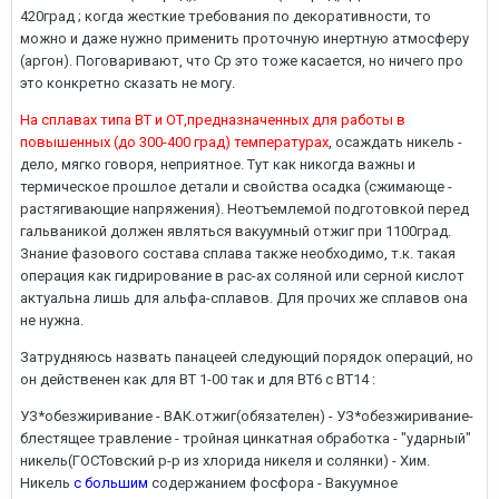
420град ; когда жесткие требования по декоративности, то
можно и даже нужно применить проточную инертную атмосферу
(аргон). Поговаривают, что Ср это тоже касается, но ничего про
это конкретно сказать не могу.
На сплавах типа ВТ и ОТ,предназначенных для работы в
повышенных (до 300-400 град) температурах
, осаждать никель -
дело, мягко говоря, неприятное. Тут как никогда важны и
термическое прошлое детали и свойства осадка (сжимающе -
растягивающие напряжения). Неотъемлемой подготовкой перед
гальваникой должен являться вакуумный отжиг при 1100град.
Знание фазового состава сплава также необходимо, т.к. такая
операция как гидрирование в рас-ах соляной или серной кислот
актуальна лишь для альфа-сплавов. Для прочих же сплавов она
не нужна.
Затрудняюсь назвать панацеей следующий порядок операций, но
он действенен как для ВТ 1-00 так и для ВТ6 с ВТ14 :
УЗ*обезжиривание - ВАК.отжиг(обязателен) - УЗ*обезжиривание-
блестящее травление - тройная цинкатная обработка - "ударный"
никель(ГОСТовский р-р из хлорида никеля и солянки) - Хим.
Никель
с большим
содержанием фосфора - Вакуумное