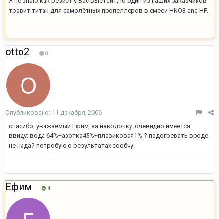
Я не знаю как резист у Вас выстоит,но один из наших заказчиков
травит титан для самолётных пропеллеров в смеси HNO3 and HF.
otto2
0
Опубликовано:
11 декабря, 2006
спасибо, уважаемый Ефим, за наводочку. очевидно имеется
ввиду: вода 64%+азотка45%+плавиковая1% ? подогревать вроде
не нада? попробую о результатах сообчу.
Ефим
4