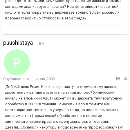
речь идёт о 10.1% или 13%? Какие практические данные и какими
методами анализируется состав? Насчёт стойкости в азотной
кислоте, если покрытие выдерживает только 30 сек, можно ли
всерьёз говорить о стойкости в этой среде?
puushistaya
0
Опубликовано:
11 июня, 2009
Добрый день Ефим. Как к специалисту по химическому никелю
можетели ли вы мне ответить на такой вопрос? Химический
никель на алюминии А2017 может ли выдержать температурную
обработку в 500°С в течении 12 часов? Дело в том что наш
поставщик нас клятвенно уверял, что да, но после нескольких
экпериментов (термической обработки), его порытие
химического никеля просто отшелушивалось от основы,
детали... Возникли некоторые подозрения на "профессионализм"