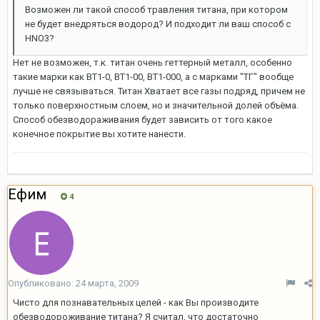
Возможен ли такой способ травления титана, при котором
не будет внедряться водород? И подходит ли ваш способ с
HNO3?
Нет не возможен, т.к. титан очень геттерный металл, особенно
такие марки как ВТ1-0, ВТ1-00, ВТ1-000, а с марками "ТГ" вообще
лучше не связываться. Титан Хватает все газы подряд, причем не
только поверхностным слоем, но и значительной долей объёма.
Способ обезводораживания будет зависить от того какое
конечное покрытие вы хотите нанести.
Ефим
4
Опубликовано:
24 марта, 2009
Чисто для познавательных целей - как Вы производите
обезводороживание титана? Я считал, что достаточно