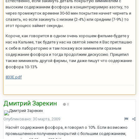
Естественно, если закинуть деталь покрытую химникелем с
высоким содержанием фосфора в концентрируемую азотку, то
через промежуток времени 30-60 мин покрытие начнет чернеть и
слазить, но если закинуть с низким (2-4%) или средним (7-9%) то
этот процесс займет секунды.
Короче, как говорится в одном очень хорошем фильме-будете у
нас на Калыме, так будете у нас на святой земле я Вас приглашаю
к себе в лабораторию и там покажу все химникели сразным
содержание фосфора и тогда продолжим дискуссию. Прицепил
также химникель другой фирмы, там даже пишут что содержание
фосфора 10-13%
833E.pdf
Дмитрий Зарекин
0
Опубликовано:
30 марта, 2009
Насчёт содержания фосфора, я говорил о 10%. Если возможно
промышленное получение покрытий с большим содержанием,