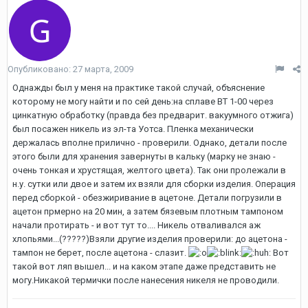
Опубликовано:
27 марта, 2009
Однажды был у меня на практике такой случай, объяснение
которому не могу найти и по сей день:на сплаве ВТ 1-00 через
цинкатную обработку (правда без предварит. вакуумного отжига)
был посажен никель из эл-та Уотса. Пленка механически
держалась вполне прилично - проверили. Однако, детали после
этого были для хранения завернуты в кальку (марку не знаю -
очень тонкая и хрустящая, желтого цвета). Так они пролежали в
н.у. сутки или двое и затем их взяли для сборки изделия. Операция
перед сборкой - обезжиривание в ацетоне. Детали погрузили в
ацетон прмерно на 20 мин, а затем бязевым плотным тампоном
начали протирать - и вот тут то.... Никель отваливался аж
хлопьями...(?????)Взяли другие изделия проверили: до ацетона -
тампон не берет, после ацетона - слазит.
Вот
такой вот ляп вышел... и на каком этапе даже представить не
могу.Никакой термички после нанесения никеля не проводили.