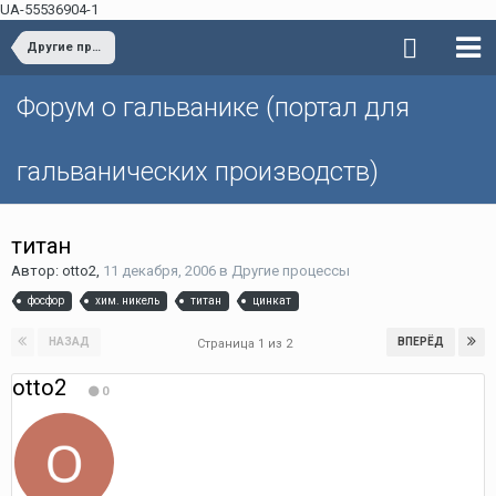
UA-55536904-1
Другие процессы
Форум о гальванике (портал для
гальванических производств)
титан
Автор: otto2,
11 декабря, 2006
в
Другие процессы
фосфор
хим. никель
титан
цинкат
НАЗАД
ВПЕРЁД
Страница 1 из 2
otto2
0