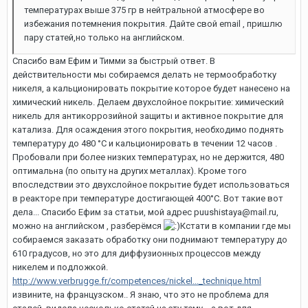
температурах выше 375 гр в нейтральной атмосфере во
избежания потемнения покрытия. Дайте свой email , пришлю
пару статей,но только на английском.
Спасибо вам Ефим и Тимми за быстрый ответ. В
действительности мы собираемся делать не термообработку
никеля, а кальционировать покрытие которое будет нанесено на
химический никель. Делаем двухслойное покрытие: химический
никель для антикоррозийной защиты и активное покрытие для
катализа. Для осаждения этого покрытия, необходимо поднять
температуру до 480 °C и кальционировать в течении 12 часов .
Пробовали при более низких температурах, но не держится, 480
оптимальна (по опыту на других металлах). Кроме того
впоследствии это двухслойное покрытие будет использоваться
в реакторе при температуре достигающей 400°C. Вот такие вот
дела... Спасибо Ефим за статьи, мой адрес puushistaya@mail.ru,
можно на английском , разберёмся
Кстати в компании где мы
собираемся заказать обработку они поднимают температуру до
610 градусов, но это для диффузионных процессов между
никелем и подложкой.
http://www.verbrugge.fr/competences/nickel..._technique.html
извините, на французском.. Я знаю, что это не проблема для