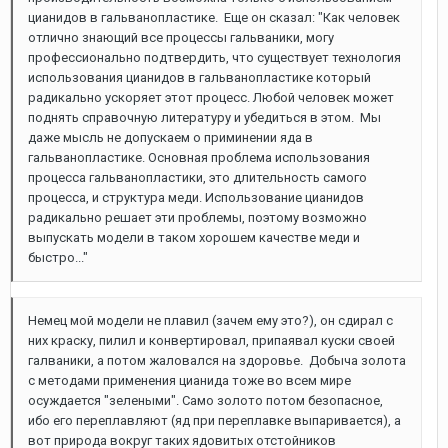
цианидов в гальванопластике. Еще он сказал: "Как человек
отлично знающий все процессы гальваники, могу
профессионально подтвердить, что существует технология
использования цианидов в гальванопластике который
радикально ускоряет этот процесс. Любой человек может
поднять справочную литературу и убедиться в этом. Мы
даже мысль не допускаем о приминении яда в
гальванопластике. Основная проблема использования
процесса гальванопластики, это длительность самого
процесса, и структура меди. Использование цианидов
радикально решает эти проблемы, поэтому возможно
выпускать модели в таком хорошем качестве меди и
быстро..."
Немец мой модели не плавил (зачем ему это?), он сдирал с
них краску, пилил и конвертировал, припаявал куски своей
галваники, а потом жаловался на здоровье. Добыча золота
с методами применения цианида тоже во всем мире
осуждается "зелеными". Само золото потом безопасное,
ибо его переплавляют (яд при переплавке выпаривается), а
вот природа вокруг таких ядовитых отстойников