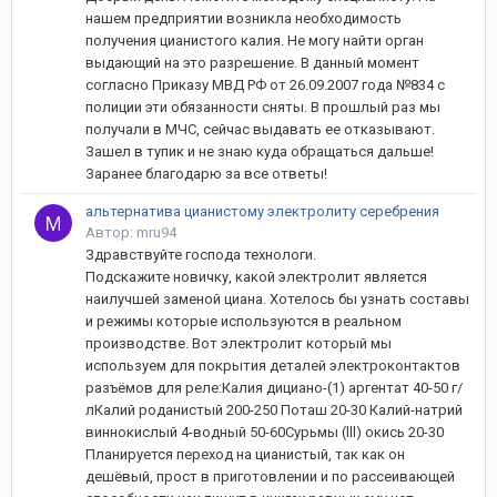
нашем предприятии возникла необходимость
получения цианистого калия. Не могу найти орган
выдающий на это разрешение. В данный момент
согласно Приказу МВД РФ от 26.09.2007 года №834 с
полиции эти обязанности сняты. В прошлый раз мы
получали в МЧС, сейчас выдавать ее отказывают.
Зашел в тупик и не знаю куда обращаться дальше!
Заранее благодарю за все ответы!
альтернатива цианистому электролиту серебрения
Автор: mru94
Здравствуйте господа технологи.
Подскажите новичку, какой электролит является
наилучшей заменой циана. Хотелось бы узнать составы
и режимы которые используются в реальном
производстве. Вот электролит который мы
используем для покрытия деталей электроконтактов
разъёмов для реле:Калия дициано-(1) аргентат 40-50 г/
лКалий роданистый 200-250 Поташ 20-30 Калий-натрий
виннокислый 4-водный 50-60Сурьмы (lll) окись 20-30
Планируется переход на цианистый, так как он
дешёвый, прост в приготовлении и по рассеивающей