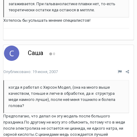
загаживается. При гальваноластике плавки нет, то-есть
теоретически остатки яда остаюся в метлле.
Хотелось бы услышать мнение специалистов!
Саша
0
Опубликовано:
19 июня, 2007
когда я работал с Херсон Модел, (она на много выше
качеством, тоньше и легче в обработке, да и структура
меди намного лучше), после неё меня тошнило и болела
голова?
Предполагаю, что делал он эту модель после большого
праздника.По другому не могу это объяснить, потому что в меди
после электролиза не остается ни цианида, ни едкого натра, ни
серной кислоты.С цианидами медь осождается лучшей