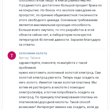
способности как пишут в книгах равных ему нет.
У роданистого достаточно большой процент брака по
не покрытию. Но боюсь что экологи заводские не
пропустят, по причине общеизвестной токсичности
этого свободного цианида. Основным требованием
является максимальная кроющая способность.
Больше всего смутило, то что разработок в этой
области сейчас нет, и лаборатории пользуются
литературой 40 летней давности. Заранее благодарю
за ответы.
золочение золота
Автор: Tatiana
здравствуйте, помогите, пожалуйста с такой
проблемой:
нужно изготовить золоченый золотой электрод. Сам
золотой электрод уже есть. Теперь надо осадить на
него золото. Имеется также золотая пластина. Мы
хотим её растворить в кислоте с помощью
электролизёра, а потом попробовать осадить на
электрод. По принципу платинирования платины из
платинововодородной кислоты. Такой способ
возможен? Интересует именно как осадить, если да.