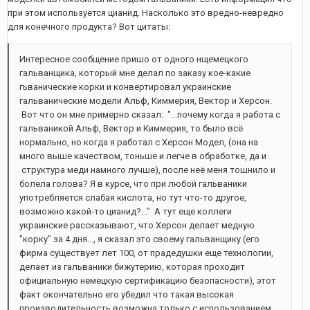
при этом используется цианид. Насколько это вредно-невредно
для конечного продукта? Вот цитаты:
Интересное сообщение пришо от одного нщемецкого
гальванщика, который мне делал по заказу кое-какие
гьванические корки и конвертировал украинские
гальванические модели Альф, Киммерия, Вектор и Херсон.
Вот что он мне примерно сказал: "...почему когда я работа с
гальваникой Альф, Вектор и Киммерия, то было всё
нормально, но когда я работал с Херсон Модел, (она на
много выше качеством, тоньше и легче в обработке, да и
структура меди намного лучше), после неё меня тошнило и
болела голова? Я в курсе, что при любой гальваники
употребляется слабая кислота, но тут что-то другое,
возможно какой-то цианид?..." А тут еще коллеги
украинские рассказывают, что Херсон делает медную
"корку" за 4 дня..., я сказал это своему гальванщику (его
фирма существует лет 100, от прадедушки еще технологии,
делает из гальваники бижутерию, которая проходит
официальную немецкую сертификацию безопасности), этот
факт окончательно его убедил что такая высокая
производительность возможна только с использованием