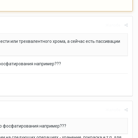
Жалоба
сти или трехвалентного хрома, а сейчас есть пассивации
 фосфатирования например???
Жалоба
го фосфатирования например???
ми на следующих операциях - хранение, покраска и т.п. для