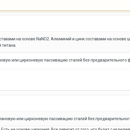
тавами на основе NaNO2. Алюминий и цинк составами на основе ше
и титана.
ановую или цирконевую пассивацию сталей без предварительного
илановую или цирконевую пассивацию сталей без предварительно
Есть на основе циркония. Все зависит от того, что будет с изделия