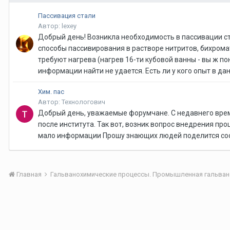
Пассивация стали
Автор: lexey
Добрый день! Возникла необходимость в пассивации ст
способы пассивирования в растворе нитритов, бихромато
требуют нагрева (нагрев 16-ти кубовой ванны - вы ж п
информации найти не удается. Есть ли у кого опыт в да
Хим. пас
Автор: Технологович
Добрый день, уважаемые форумчане. С недавнего врем
после института. Так вот, возник вопрос внедрения про
мало информации Прошу знающих людей поделится сос
Главная
Гальванохимические процессы. Промышленная гальван