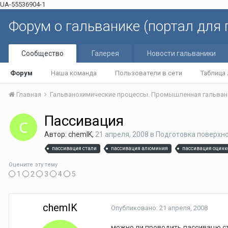
UA-55536904-1
Форум о гальванике (портал для
Сообщество
Галерея
Новости гальваники
Форум
Наша команда
Пользователи в сети
Таблица
Главная
Гальванохимические процессы. Промышленная гальван
Пассивация
Автор: chemIK,
21 апреля, 2008
в
Подготовка поверхн
пассивация стали
пассивация алюминия
пассивация оцинк
Оцените эту тему
1
2
3
4
5
chemIK
Опубликовано:
21 апреля, 2008
можно ли проводить пассивацю ст