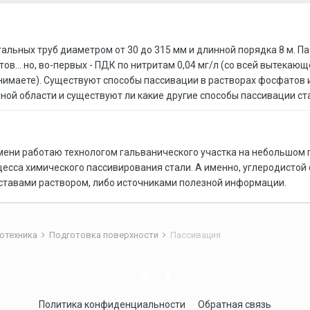
альных труб диаметром от 30 до 315 мм и длинной порядка 8 м. 
в... но, во-первых - ПДК по нитритам 0,04 мг/л (со всей вытекаю
онимаете). Существуют способы пассивации в растворах фосфатов и
нной области и существуют ли какие другие способы пассивации ст
ени работаю технологом гальванического участка на небольшом п
цесса химического пассивирования стали. А именно, углеродистой с
тавами раствором, либо источниками полезной информации.
отехника
Подготовка поверхности
Пассивация
Политика конфиденциальности
Обратная связь