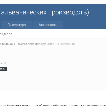
 гальванических производств)
Литература
Активность
 лидеров
отехника
Подготовка поверхности
Пассивация
ости
овки
али (алюмин. или оцинк-и) после обезжиривания, миную фосфатир