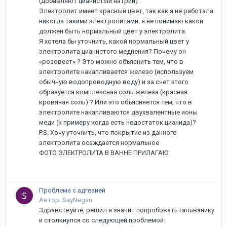
(добавляют цианистый натрий).
Электролит имеет красный цвет, так как я не работала
никогда такими электролитами, я не понимаю какой
должен быть нормальный цвет у электролита.
Я хотела бы уточнить, какой нормальный цвет у
электролита цианистого меднения? Почему он
«розовеет» ? Это можно объяснить тем, что в
электролите накапливается железо (используем
обычную водопроводную воду) и за счет этого
образуется комплексная соль железа (красная
кровяная соль) ? Или это объясняется тем, что в
электролите накапливаются двухвалентные ионы
меди (к примеру когда есть недостаток цианида)?
P.S. Хочу уточнить, что покрытие из данного
электролита осаждается нормальное
ФОТО ЭЛЕКТРОЛИТА В ВАННЕ ПРИЛАГАЮ
Проблема с адгезией
Автор: SayNegan
Здравствуйте, решил я значит попробовать гальванику
и столкнулся со следующей проблемой: