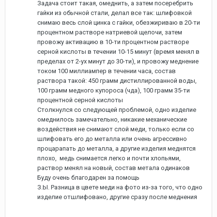
Задача стоит такая, омеднить, а затем посеребрить
гайки из обычной стали, делал все так: шлифовкой
снимаю весь слой цинка с гайки, обезжириваю в 20-ти
процентном растворе натриевой щелочи, затем
провожу активацию в 10-ти процентном растворе
серной кислоты в течении 10-15 минут (время менял в
пределах от 2-ух минут до 30-ти), и провожу меднение
током 100 миллиампер в течении часа, состав
раствора такой: 450 грамм дистиллированной воды,
100 грамм медного купороса (чда), 100 грамм 35-ти
процентной серной кислоты
Столкнулся со следующей проблемой, одно изделие
омеднилось замечательно, никакие механические
воздействия не снимают слой меди, только если со
шлифовать его до металла или очень агрессивно
процарапать до металла, а другие изделия меднятся
плохо, медь снимается легко и почти хлопьями,
раствор менял на новый, состав метала одинаков
Буду очень благодарен за помощь
З.Ы. Разница в цвете меди на фото из-за того, что одно
изделие отшлифовано, другие сразу после меднения