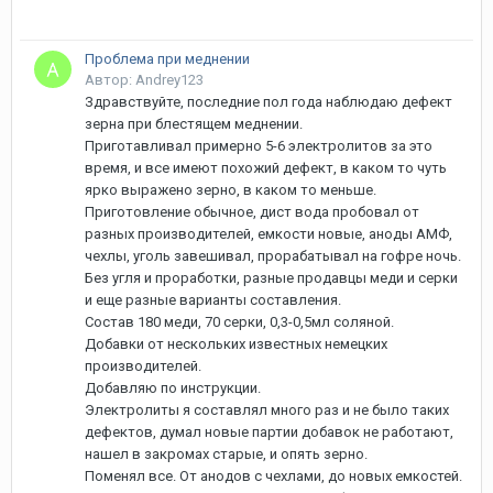
Проблема при меднении
Автор: Andrey123
Здравствуйте, последние пол года наблюдаю дефект
зерна при блестящем меднении.
Приготавливал примерно 5-6 электролитов за это
время, и все имеют похожий дефект, в каком то чуть
ярко выражено зерно, в каком то меньше.
Приготовление обычное, дист вода пробовал от
разных производителей, емкости новые, аноды АМФ,
чехлы, уголь завешивал, прорабатывал на гофре ночь.
Без угля и проработки, разные продавцы меди и серки
и еще разные варианты составления.
Состав 180 меди, 70 серки, 0,3-0,5мл соляной.
Добавки от нескольких известных немецких
производителей.
Добавляю по инструкции.
Электролиты я составлял много раз и не было таких
дефектов, думал новые партии добавок не работают,
нашел в закромах старые, и опять зерно.
Поменял все. От анодов с чехлами, до новых емкостей.