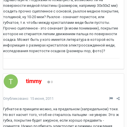
поверхности медной пластины (размером, например 30х50х2 мм)
осадить прочно сцепленное с основой, рыхлое медное покрытие,
толщиной, ну 10-20 мкм? Рыхлое - означает пористое, или
губчатое, т.е. чтобы между кристаллами меди были пустоты.
Прочно сцепленное - это означает (в моем понимании), покрытие
которое не стирается легким движением пальца по поверхности
осадка. Может быть у кого имеется литература в которой есть
информация о размерах кристаллов электроосажденной меди,
исследования пористости осадков (размеры пор, фото)?
timmy
0
Опубликовано:
15 июня, 2011
Губчатое в принципе можно, на предельном (запредельном) токе.
Но вот насчет того, чтоб не стиралось пальцем - не уверен. Это ж
губка, покрытие будет ажурное, если хорошо придавить -
сомнется. Нужно подбирать электролит и режимы осаждения,