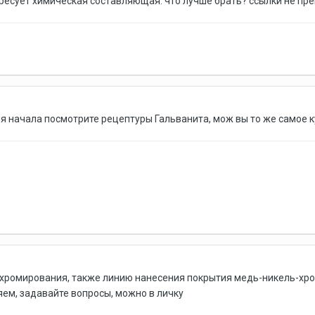
есует химическая составляющая. что лучше брать? ссылки не прево
ля начала посмотрите рецептуры Гальванита, мож вы то же самое к
хромирования, также линию нанесения покрытия медь-никель-хро
ем, задавайте вопросы, можно в личку