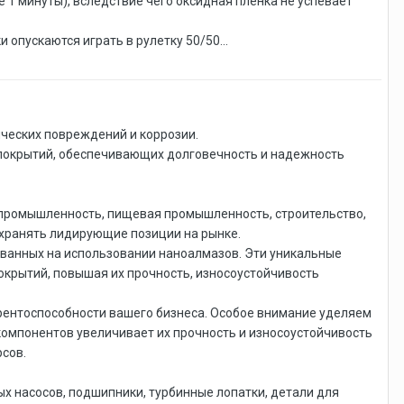
 1 минуты), вследствие чего оксидная пленка не успевает
опускаются играть в рулетку 50/50...
ческих повреждений и коррозии.
покрытий, обеспечивающих долговечность и надежность
я промышленность, пищевая промышленность, строительство,
охранять лидирующие позиции на рынке.
ванных на использовании наноалмазов. Эти уникальные
крытий, повышая их прочность, износоустойчивость
ентоспособности вашего бизнеса. Особое внимание уделяем
омпонентов увеличивает их прочность и износоустойчивость
сов.
х насосов, подшипники, турбинные лопатки, детали для