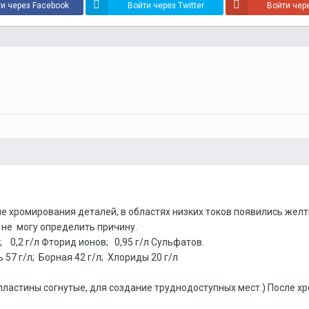
и через Facebook
Войти через Twitter
Войти чер
е хромирования деталей, в областях низких токов появились желт
я не могу определить причину.
 0,2 г/л Фторид ионов; 0,95 г/л Сульфатов.
57 г/л; Борная 42 г/л; Хлориды 20 г/л
ластины согнутые, для создание труднодоступных мест.) После хр