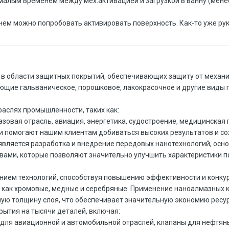
малым временем между мех.активацией и загрузкой в ванну (менее
ем можно попробовать активировать поверхность. Как-то уже руки 
 в области защитных покрытий, обеспечивающих защиту от механи
щие гальваническое, порошковое, лакокрасочное и другие виды 
аслях промышленности, таких как:
зовая отрасль, авиация, энергетика, судостроение, медицинска
тки помогают нашим клиентам добиваться высоких результатов и с
вляется разработка и внедрение передовых нанотехнологий, осно
ами, которые позволяют значительно улучшить характеристики по
ием технологий, способствуя повышению эффективности и конкур
 как хромовые, медные и серебряные. Применение наноалмазных к
ую толщину слоя, что обеспечивает значительную экономию ресур
рытия на тысячи деталей, включая:
для авиационной и автомобильной отраслей, клапаны для нефтяны