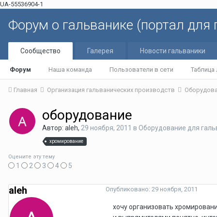
UA-55536904-1
Форум о гальванике (портал для
Сообщество
Галерея
Новости гальваники
Форум
Наша команда
Пользователи в сети
Таблица
Главная
Организация гальванических производств
Оборудова
оборудование
Автор: aleh,
29 ноября, 2011
в
Оборудование для галь
хромирование
Оцените эту тему
1
2
3
4
5
aleh
Опубликовано:
29 ноября, 2011
хочу организовать хромировани