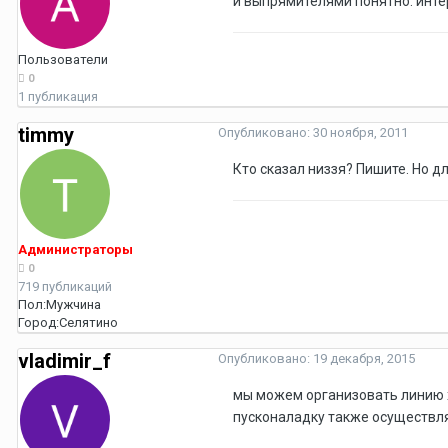
и выпрямителями понятно. интер
Пользователи
0
1 публикация
timmy
Опубликовано:
30 ноября, 2011
Кто сказал низзя? Пишите. Но д
Администраторы
0
719 публикаций
Пол:
Мужчина
Город:
Селятино
vladimir_f
Опубликовано:
19 декабря, 2015
мы можем организовать линию 
пусконаладку также осуществля