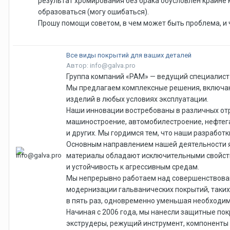
результат хромирования без брака обусловлен крайне 
образоваться (могу ошибаться).
Прошу помощи советом, в чем может быть проблема, и ч
Все виды покрытий для ваших деталей
Автор: info@galva.pro
Группа компаний «РАМ» — ведущий специалист
Мы предлагаем комплексные решения, включаю
изделий в любых условиях эксплуатации.
Наши инновации востребованы в различных отр
машиностроение, автомобилестроение, нефтега
и других. Мы гордимся тем, что наши разрабо
Основным направлением нашей деятельности я
материалы обладают исключительными свойств
и устойчивость к агрессивным средам.
Мы непрерывно работаем над совершенствован
модернизации гальванических покрытий, таких
в пять раз, одновременно уменьшая необходим
Начиная с 2006 года, мы нанесли защитные пок
экструдеры, режущий инструмент, компоненты 