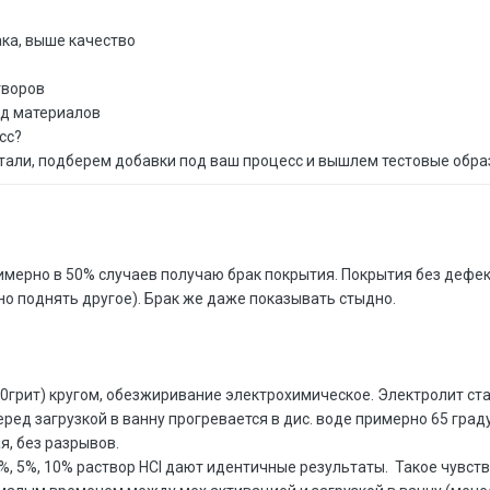
ка, выше качество
творов
од материалов
сс?
етали, подберем добавки под ваш процесс и вышлем тестовые обр
римерно в 50% случаев получаю брак покрытия. Покрытия без деф
но поднять другое). Брак же даже показывать стыдно.
грит) кругом, обезжиривание электрохимическое. Электролит ста
еред загрузкой в ванну прогревается в дис. воде примерно 65 гра
, без разрывов.
1%, 5%, 10% раствор HCl дают идентичные результаты. Такое чувств