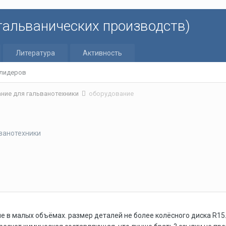
 гальванических производств)
Литература
Активность
 лидеров
ние для гальванотехники
оборудование
ванотехники
е в малых объёмах. размер деталей не более колёсного диска R15