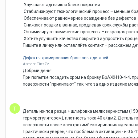
Улучшают адгезию и блеск покрытия
Стабилизируют технологический процесс – меньше бра
Обеспечивают равномерное осаждение без дефектов
Снижают осадки в ваннах, продлевая срок службы рас
Оптимизируют химические процессы – сокращая расх
Хотите улучшить качество покрытия и упростить проце
Пишите в личку или оставляйте контакт – расскажем д
Дефекты хромирования бронзовых деталей
Автор: TinzZz
Добрый день!
При попытке посадить хром на бронзу БрАЖН10-4-4, п
поверхности "прилипают" так, что за одно изделие мож
Деталь из-под резца + шлифовка мелкозернистым (1500
терморегулятором), плотность тока 40 а/дм2. Деталь п
поверхности после электрохимбезжиривания идеальная
Практически уверен, что проблема в активации - и 0.5-