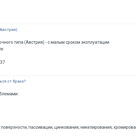
(Австрия)
ного типа (Австрия) - с малым сроком эксплуатации.
е.
937
ься от брака?
облемами:
поверхности, пассивации, цинкования, никелирования, хромирован