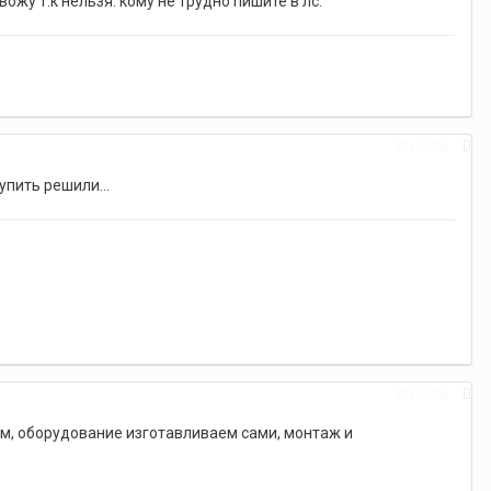
жу т.к нельзя. кому не трудно пишите в лс.
Жалоба
упить решили...
Жалоба
м, оборудование изготавливаем сами, монтаж и