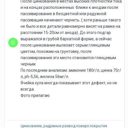
После цинкования в местах высоких плотностей тока
и на концах расположенных ближе к анодам после
пассивирование в бесцветной или радужной
пассивации начинают чернеть. ( хотя раньше такого
не было и все детали равномерно висят на рамке на
расстоянии 15-20см от анода). До этого подгар
выражался в грубой бархатной форме, а сейчас
после цинкования вылезает серым глянцевым
цветом, похожим на грунтовку, после
пассивирования это место становится глянцевым
черным.
По последним анализам: аммония 180г/л, цинка 75г/
л, ph-5,56, железа 56мг/л.
Ячейка хула иногда показывает этот дефект, но не
всегда.
Фото прилагаю
Цинкование, радужные развод поверх покрытия