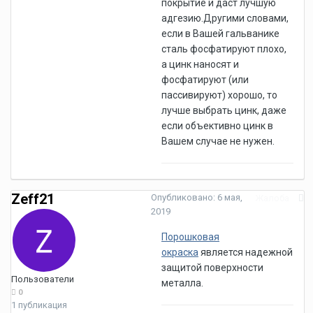
покрытие и даст лучшую
адгезию.Другими словами,
если в Вашей гальванике
сталь фосфатируют плохо,
а цинк наносят и
фосфатируют (или
пассивируют) хорошо, то
лучше выбрать цинк, даже
если объективно цинк в
Вашем случае не нужен.
Zeff21
Опубликовано:
6 мая,
Жалоба
2019
Порошковая
окраска
является надежной
защитой поверхности
Пользователи
металла.
0
1 публикация