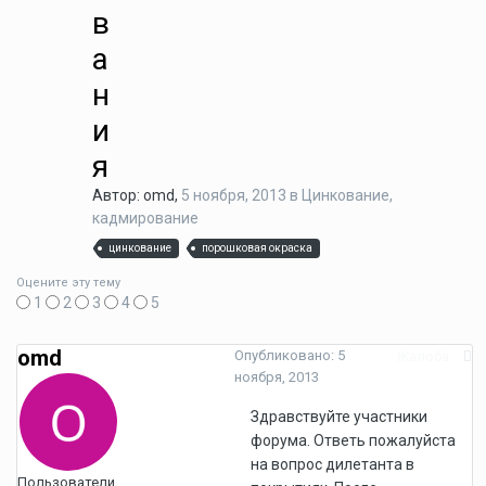
в
а
н
и
я
Автор: omd,
5 ноября, 2013
в
Цинкование,
кадмирование
цинкование
порошковая окраска
Оцените эту тему
1
2
3
4
5
omd
Опубликовано:
5
Жалоба
ноября, 2013
Здравствуйте участники
форума. Ответь пожалуйста
на вопрос дилетанта в
Пользователи