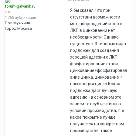
forum-galvanik.ru
Я бы сказал, что при
0
отсутствии возможности
1 765 публикаций
Пол:
Мужчина
мех. повреждений и пор в
Город:
Москва
ЛКП в цинковании нет
необходимости. Однако,
существует 3 типовых вида
подложек для создания
хорошей адгезии с ЛКП:
фосфатирование стали,
цинкование+фосфатировав
ание цинка, цинкование +
пассивация цинка.Какая
подложка даст лучшую
адгезию - в основном это
зависит от субъективных
условий производства, т. е.
какое покрытие лучше
получается на конкретном
производстве, такое