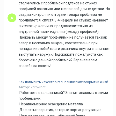
столкнулись с проблемой подтеков на стыках
профилей локально или же по всей длине детали. На
стадии контроля и отгрузки товара проблема не
проявляется, спустя 3-4 недели на стыках начинает
вытекать ржавчина, предположительно из
внутренной части изделия ( между профилей).
Прокрыть между профилями не получается так как
зазор в несколько микрон, соответсвенно при
попадании любой влаги ржавчина внутри «начинает
выступать наружу». Подскажите пожалуйста как
бороться с данной проблемой? Заранее всем
спасибо за советы!
Как повысить качество гальванических покрытий и избавиться от брака?
Автор: Zotovroot
Работаете с гальваникой? Значит, знакомы с этими
проблемами:
Неравномерное осаждение металла
Дефекты покрытия, которые портят репутацию
Плохая адгезия и нестабильный блеск