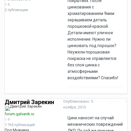
покрытиях. После
0
цинкования с
2 публикации
хроматированием 9мкм
окрашиваем деталь
порошковой краской.
Детали имеют уличное
исполнение. Нужно ли
цинковать под порошок?
Неужели порошковая
покраска не справляется
без слоя цинка с
атмосферными
воздействиями? Спасибо!
Дмитрий Зарекин
Опубликовано:
5
Жалоба
ноября, 2013
forum-galvanik.ru
Цинк наносят на случай
0
механических повреждений
1 765 публикаций
Пол:
Мужчина
ЛКП. По той же причине