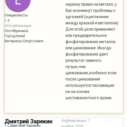
окраску прямо на металл, у
Вас возникнут проблемы с
Специалисты
адгезией (сцеплением
4
между краской и металлом)
454 публикации
Для этой цели применяют
Пол:
Мужчина
или предварительное
Город:
Israel
Интересы:
Спорт,книги
фосфатирование металла
или цинкование. Иногда
фосфатирование дает
результат намного
лучше,чем
цинкование,особенно если
после цинкования
используется пассивация
не на основе
шестивалентного хрома.
Дмитрий Зарекин
Опубликовано:
7
Жалоба
ноября, 2013