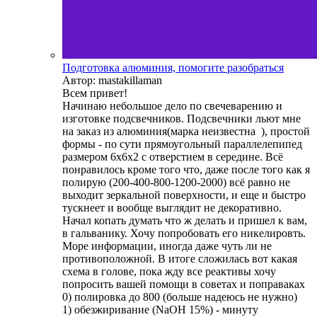
Подготовка алюминия, помогите разобраться
Автор: mastakillaman
Всем привет!
Начинаю небольшое дело по свечеварению и
изготовке подсвечников. Подсвечники льют мне
на заказ из алюминия(марка неизвестна ), простой
формы - по сути прямоугольный параллелепипед
размером 6х6х2 с отверстием в середине. Всё
понравилось кроме того что, даже после того как я
полирую (200-400-800-1200-2000) всё равно не
выходит зеркальной поверхности, и еще и быстро
тускнеет и вообще выглядит не декоративно.
Начал копать думать что ж делать и пришел к вам,
в гальванику. Хочу попробовать его никелировть.
Море информации, иногда даже чуть ли не
противоположной. В итоге сложилась вот какая
схема в голове, пока жду все реактивы хочу
попросить вашей помощи в советах и поправаках
0) полировка до 800 (больше надеюсь не нужно)
1) обезжиривание (NaOH 15%) - минуту