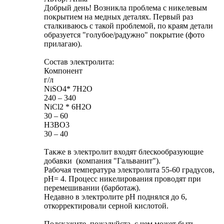
Добрый день! Возникла проблема с никелевым
покрытием на медных деталях. Первый раз
сталкиваюсь с такой проблемой, по краям детали
образуется "голубое/радужно" покрытие (фото
прилагаю).
Состав электролита:
Компонент
г/л
NiSO4* 7H2O
240 – 340
NiCl2 * 6H2O
30 – 60
H3BO3
30 – 40
Также в электролит входят блескообразующие
добавки (компания "Гальванит").
Рабочая температура электролита 55-60 градусов,
рН= 4. Процесс никелирования проводят при
перемешивании (барботаж).
Недавно в электролите рН поднялся до 6,
откорректировали серной кислотой.
Подскажите, пожалуйста, с чем может быть