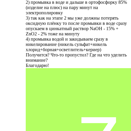
2) промывка в воде и дальше в ортофосфорку 85%
(изделие на плюс) на пару минут на
электрополировку
3) так как на этапе 2 мы уже должны потерять
оксидную плёнку то после промывки в воде сразу
опускаем в цинкатный раствор NaOH - 15% +
ZnO2 - 2% тоже на минуту
4) промывка водой и закидываем сразу в
никелирование (никель сульфат+никель
хлорид+борная+осветлитель+кериер)
Получится? Что-то пропустил? Где на что уделить
внимание?
Благодарю!