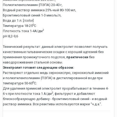
Полиэтиленполиамин (ПЭПА) 20-40 г,
Водный раствор аммиака 25%-ный 80-100 мл,
Бромтимоловый синий 1-3 ммоль/л,
Вода до 1 л. [/color]
0
Температура 18-25
С
2
Плотность тока 1-4А/дм
рН 8,2-9,6
Технический результат: данный электролит позволяет получать
качественные гальванические осадки с хорошей адгезией без
применения промежуточного подслоя,
практически
без
наводороживания стальной основы.
Электролит готовят следующим образом:
Растворяют отдельно медь сернокислую, сернокислый аммоний
и полиэтиленполиамин (ПЭПА) в дистиллированной воде при
0
температуре 50-60
С.
Для удаления примесей электролит прорабатывают в течение 4-
2
6 ч при плотности тока 1 А/дм
, фильтруют и добавляют
блескообразующую добавку - бромтимоловый синий - и водный
раствор аммиака. Все реактивы используются марки “ч.д.а.”.