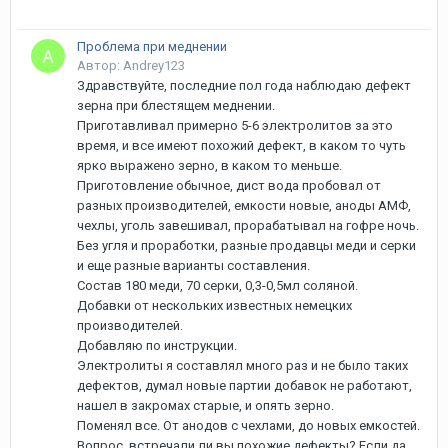
Проблема при меднении
Автор: Andrey123
Здравствуйте, последние пол года наблюдаю дефект
зерна при блестящем меднении.
Приготавливал примерно 5-6 электролитов за это
время, и все имеют похожий дефект, в каком то чуть
ярко выражено зерно, в каком то меньше.
Приготовление обычное, дист вода пробовал от
разных производителей, емкости новые, аноды АМФ,
чехлы, уголь завешивал, прорабатывал на гофре ночь.
Без угля и проработки, разные продавцы меди и серки
и еще разные варианты составления.
Состав 180 меди, 70 серки, 0,3-0,5мл соляной.
Добавки от нескольких известных немецких
производителей.
Добавляю по инструкции.
Электролиты я составлял много раз и не было таких
дефектов, думал новые партии добавок не работают,
нашел в закромах старые, и опять зерно.
Поменял все. От анодов с чехлами, до новых емкостей.
Вопрос, встречали ли вы похожие дефекты? Если да,