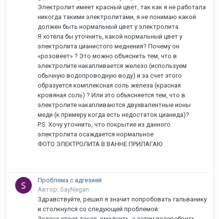
Электролит имеет красный цвет, так как я не работала
никогда такими электролитами, я не понимаю какой
должен быть нормальный цвет у электролита.
Я хотела бы уточнить, какой нормальный цвет у
электролита цианистого меднения? Почему он
«розовеет» ? Это можно объяснить тем, что в
электролите накапливается железо (используем
обычную водопроводную воду) и за счет этого
образуется комплексная соль железа (красная
кровяная соль) ? Или это объясняется тем, что в
электролите накапливаются двухвалентные ионы
меди (к примеру когда есть недостаток цианида)?
P.S. Хочу уточнить, что покрытие из данного
электролита осаждается нормальное
ФОТО ЭЛЕКТРОЛИТА В ВАННЕ ПРИЛАГАЮ
Проблема с адгезией
Автор: SayNegan
Здравствуйте, решил я значит попробовать гальванику
и столкнулся со следующей проблемой:
Задача стоит такая, омеднить, а затем посеребрить