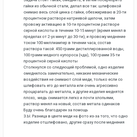
гайки из обычной стали, делал все так: шлифовкой
снимаю весь слой цинка с гайки, обезжириваю в 20-ти
процентном растворе натриевой щелочи, затем
провожу активацию в 10-ти процентном растворе
серной кислоты в течении 10-15 минут (время менял в
пределах от 2-ух минут до 30-ти), и провожу меднение
током 100 миллиампер в течении часа, состав
раствора такой: 450 грамм дистиллированной воды,
100 грамм медного купороса (чда), 100 грамм 35-ти
процентной серной кислоты
Столкнулся со следующей проблемой, одно изделие
омеднилось замечательно, никакие механические
воздействия не снимают слой меди, только если со
шлифовать его до металла или очень агрессивно
процарапать до металла, а другие изделия меднятся
плохо, медь снимается легко и почти хлопьями,
раствор менял на новый, состав метала одинаков
Буду очень благодарен за помощь
З.Ы. Разница в цвете меди на фото из-за того, что одно
изделие отшлифовано, другие сразу после меднения