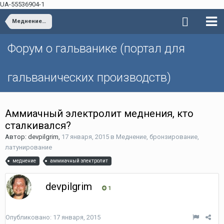
UA-55536904-1
Меднение, бронзирование, латунирование
Форум о гальванике (портал для
гальванических производств)
Аммиачный электролит меднения, кто
сталкивался?
Автор: devpilgrim,
17 января, 2015
в
Меднение, бронзирование,
латунирование
меднение
аммиачный электролит
devpilgrim
1
Опубликовано:
17 января, 2015