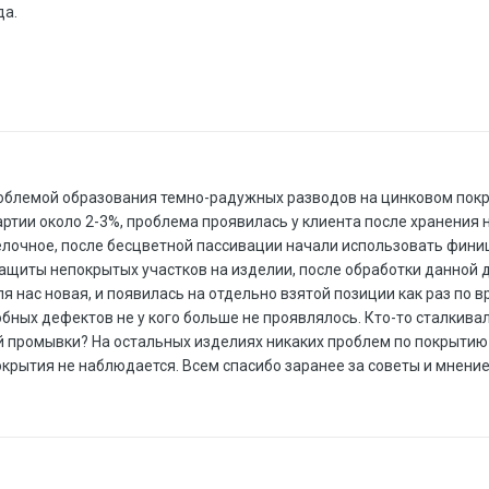
да.
блемой образования темно-радужных разводов на цинковом покрыт
тии около 2-3%, проблема проявилась у клиента после хранения на
елочное, после бесцветной пассивации начали использовать фин
ащиты непокрытых участков на изделии, после обработки данной 
я нас новая, и появилась на отдельно взятой позиции как раз по
обных дефектов не у кого больше не проявлялось. Кто-то сталкива
промывки? На остальных изделиях никаких проблем по покрытию не
окрытия не наблюдается. Всем спасибо заранее за советы и мнение