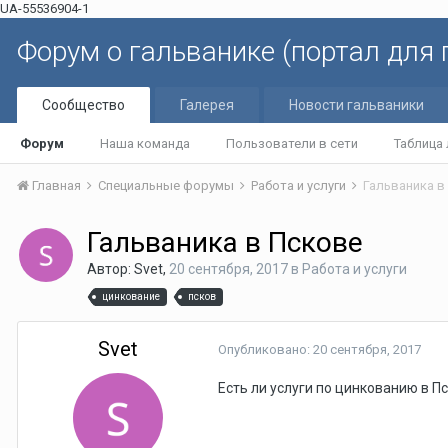
UA-55536904-1
Форум о гальванике (портал для
Сообщество
Галерея
Новости гальваники
Форум
Наша команда
Пользователи в сети
Таблица
Главная
Специальные форумы
Работа и услуги
Гальваника в
Гальваника в Пскове
Автор: Svet,
20 сентября, 2017
в
Работа и услуги
цинкование
псков
Svet
Опубликовано:
20 сентября, 2017
Есть ли услуги по цинкованию в П