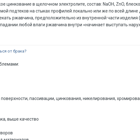
ое цинкование в щелочном электролите, состав: NaOH, ZnO, блеск
емой подтеков на стыках профилей локально или же по всей длине 
ытекать ржавчина, предположительно из внутренной части изделия
попадании любой влаги ржавчина внутри «начинает выступать нару
ься от брака?
облемами:
поверхности, пассивации, цинкования, никелирования, хромирован
ка, выше качество
творов
од материалов