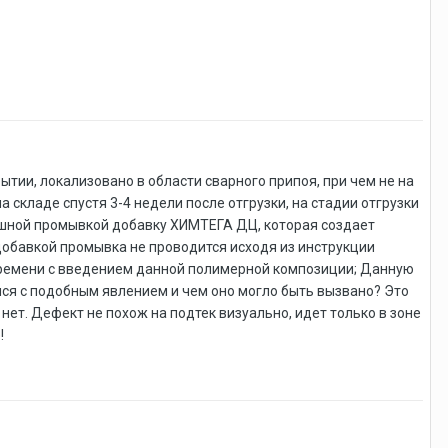
ии, локализовано в области сварного припоя, при чем не на
 складе спустя 3-4 недели после отгрузки, на стадии отгрузки
ишной промывкой добавку ХИМТЕГА ДЦ, которая создает
добавкой промывка не проводится исходя из инструкции
 времени с введением данной полимерной композиции; Данную
лся с подобным явлением и чем оно могло быть вызвано? Это
т. Дефект не похож на подтек визуально, идет только в зоне
!