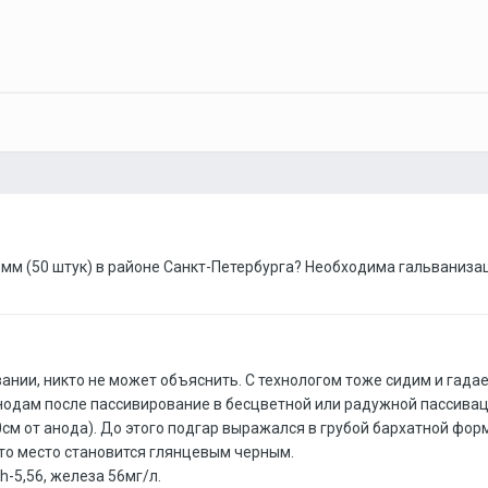
 мм (50 штук) в районе Санкт-Петербурга? Необходима гальванизац
нии, никто не может объяснить. С технологом тоже сидим и гадае
нодам после пассивирование в бесцветной или радужной пассивации
0см от анода). До этого подгар выражался в грубой бархатной фо
это место становится глянцевым черным.
h-5,56, железа 56мг/л.