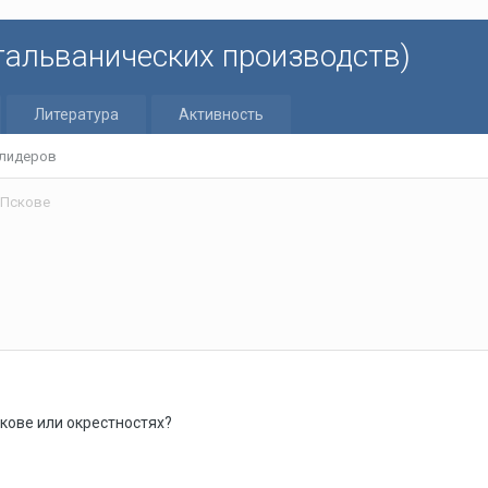
 гальванических производств)
Литература
Активность
 лидеров
 Пскове
скове или окрестностях?