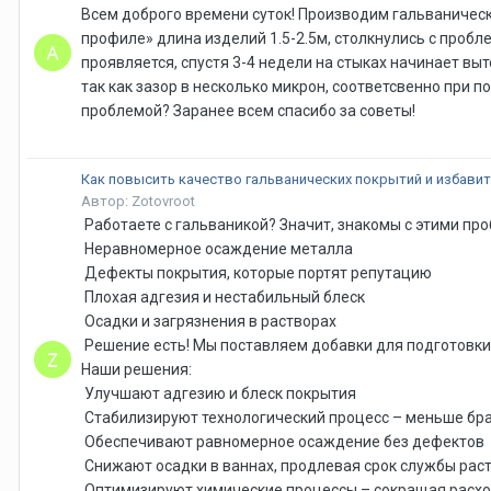
Всем доброго времени суток! Производим гальваническ
профиле» длина изделий 1.5-2.5м, столкнулись с пробл
проявляется, спустя 3-4 недели на стыках начинает в
так как зазор в несколько микрон, соответсвенно при 
проблемой? Заранее всем спасибо за советы!
Как повысить качество гальванических покрытий и избавит
Автор: Zotovroot
Работаете с гальваникой? Значит, знакомы с этими пр
Неравномерное осаждение металла
Дефекты покрытия, которые портят репутацию
Плохая адгезия и нестабильный блеск
Осадки и загрязнения в растворах
Решение есть! Мы поставляем добавки для подготовки 
Наши решения:
Улучшают адгезию и блеск покрытия
Стабилизируют технологический процесс – меньше бра
Обеспечивают равномерное осаждение без дефектов
Снижают осадки в ваннах, продлевая срок службы рас
Оптимизируют химические процессы – сокращая расх