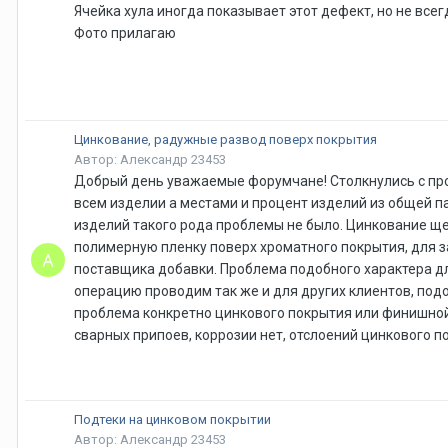
Ячейка хула иногда показывает этот дефект, но не всег
Фото прилагаю
Цинкование, радужные развод поверх покрытия
Автор: Александр 23453
Добрый день уважаемые форумчане! Столкнулись с про
всем изделии а местами и процент изделий из общей пар
изделий такого рода проблемы не было. Цинкование щ
полимерную пленку поверх хроматного покрытия, для з
поставщика добавки. Проблема подобного характера дл
операцию проводим так же и для других клиентов, под
проблема конкретно цинкового покрытия или финишной 
сварных припоев, коррозии нет, отслоений цинкового п
Подтеки на цинковом покрытии
Автор: Александр 23453