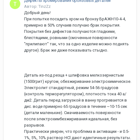
Дефекты хромирования бронзовых деталей
Автор: TinzZz
Добрый день!
При попытке посадить хром на бронзу БрАЖН10-4-4,
примерно в 50% случаев получаю брак покрытия.
Покрытия без дефектов получаются гладкими,
блестящими, ровными (смоченные поверхности
"прилипают" так, что за одно изделие можно поднять
другое). Брак же даже показывать стыдно.
Деталь из-под резца + шлифовка мелкозернистым
(1500грит) кругом, обезжиривание электрохимическое.
Электролит стандартный, режим 54-56 градусов
(контроль терморегулятором), плотность тока 40 а/
дм2. Деталь перед загрузкой в ванну прогревается в
дис. воде примерно 65 градусов в течение ~10-15 сек
(детали маленькие). Смачиваемость поверхности
после электрохимбезжиривания идеальная, без
разрывов.
Практически уверен, что проблема в активации - и 0.5-
1%, 5%, 10% раствор HCl дают идентичные результаты.