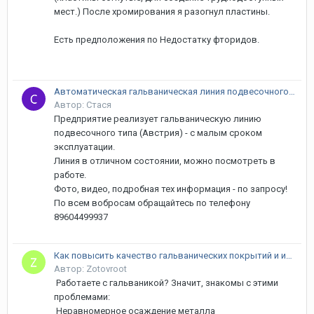
мест.) После хромирования я разогнул пластины.
Есть предположения по Недостатку фторидов.
Автоматическая гальваническая линия подвесочного типа (Австрия)
Автор: Стася
Предприятие реализует гальваническую линию
подвесочного типа (Австрия) - с малым сроком
эксплуатации.
Линия в отличном состоянии, можно посмотреть в
работе.
Фото, видео, подробная тех информация - по запросу!
По всем вобросам обращайтесь по телефону
89604499937
Как повысить качество гальванических покрытий и избавиться от брака?
Автор: Zotovroot
Работаете с гальваникой? Значит, знакомы с этими
проблемами:
Неравномерное осаждение металла