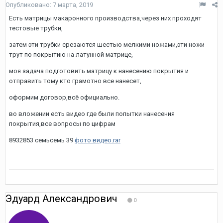
Опубликовано:
7 марта, 2019
Есть матрицы макаронного производства,через них проходят
тестовые трубки,
затем эти трубки срезаются шестью мелкими ножами,эти ножи
трут по покрытию на латунной матрице,
моя задача подготовить матрицу к нанесению покрытия и
отправить тому кто грамотно все нанесет,
оформим договор,всё официально.
во вложении есть видео где были попытки нанесения
покрытия,все вопросы по цифрам
8932853 семьсемь 39
фото видео.rar
Эдуард Александрович
0