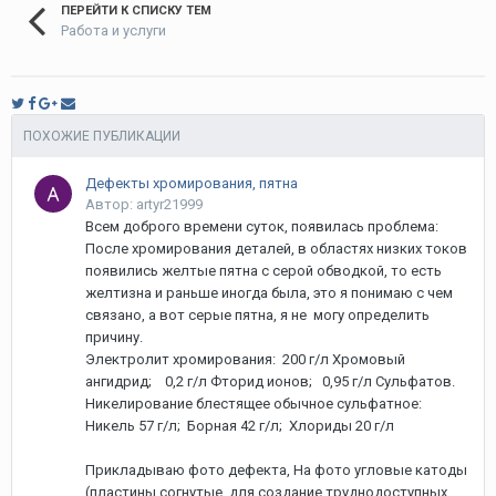
ПЕРЕЙТИ К СПИСКУ ТЕМ
Работа и услуги
ПОХОЖИЕ ПУБЛИКАЦИИ
Дефекты хромирования, пятна
Автор: artyr21999
Всем доброго времени суток, появилась проблема:
После хромирования деталей, в областях низких токов
появились желтые пятна с серой обводкой, то есть
желтизна и раньше иногда была, это я понимаю с чем
связано, а вот серые пятна, я не могу определить
причину.
Электролит хромирования: 200 г/л Хромовый
ангидрид; 0,2 г/л Фторид ионов; 0,95 г/л Сульфатов.
Никелирование блестящее обычное сульфатное:
Никель 57 г/л; Борная 42 г/л; Хлориды 20 г/л
Прикладываю фото дефекта, На фото угловые катоды
(пластины согнутые, для создание труднодоступных