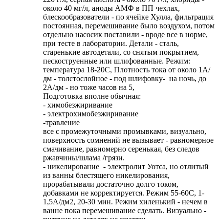
около 40 мг/л, аноды АМФ в ПП чехлах,
блескообразователи - по ячейке Хулла, фильтрация
постоянная, перемешивание было воздухом, потом
отдельно насосик поставили - вроде все в норме,
при тесте в лаборатории. Детали - сталь,
старенькие автодетали, со снятым покрытием,
пескоструенные или шлифованные. Режим:
температура 18-20С, Плотность тока от около 1А/
дм - толстослойное - под шлифовку- на ночь, до
2А/дм - но тоже часов на 5,
Подготовка вполне обычная:
- химобезжиривание
- электрохимобезжиривание
-травление
все с промежуточными промывками, визуально,
поверхность сомнений не вызывает - равномерное
смачивание, равномерно серенькая, без следов
ржавчины/шлама /грязи.
- никелирование - электролит Уотса, но отлитый
из ванны блестящего никелирования,
прорабатывали достаточно долго током,
добавками не корректируется. Режим 55-60С, 1-
1,5А/дм2, 20-30 мин. Режим хиленький - нечем в
ванне пока перемешивание сделать. Визуально -