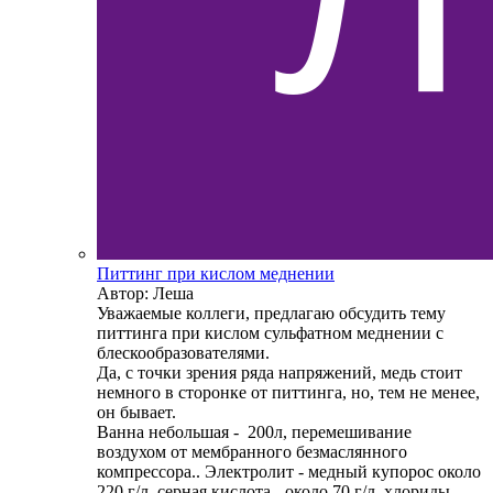
Питтинг при кислом меднении
Автор: Леша
Уважаемые коллеги, предлагаю обсудить тему
питтинга при кислом сульфатном меднении с
блескообразователями.
Да, с точки зрения ряда напряжений, медь стоит
немного в сторонке от питтинга, но, тем не менее,
он бывает.
Ванна небольшая - 200л, перемешивание
воздухом от мембранного безмаслянного
компрессора.. Электролит - медный купорос около
220 г/л, серная кислота - около 70 г/л, хлориды -