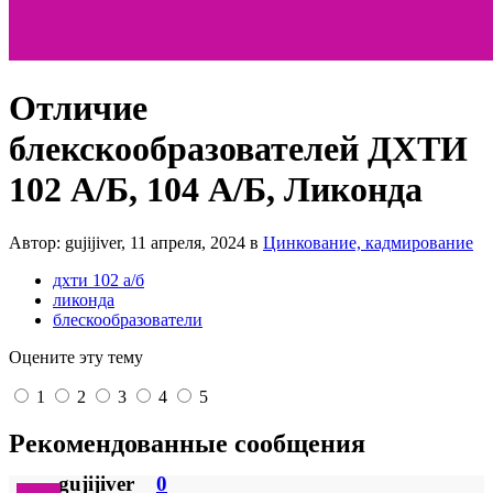
Отличие
блекскообразователей ДХТИ
102 А/Б, 104 А/Б, Ликонда
Автор: gujijiver,
11 апреля, 2024
в
Цинкование, кадмирование
дхти 102 а/б
ликонда
блескообразователи
Оцените эту тему
1
2
3
4
5
Рекомендованные сообщения
gujijiver
0