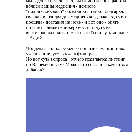
мы гадости всякой...Но, были монтажные работы
вблизи ванны меднения - немного
"подрихтовывали" соседнюю линию - болгарка,
сварка - в эти два дня меднить воздержался, сутки
прошли - поставил на ночь - и вот оно - опять
питтинг - нижние поверхности, и чуть на
вертикальных, хотя там тока-то было чуть меньше
1 А/дм2.
Что делать-то более менее понятно - марганцовка
уже в ванне, уголь уже в фильтре.
Но вот суть вопроса - отчего появляется питтинг
по Вашему опыту? Может это связано с качеством
добавок?