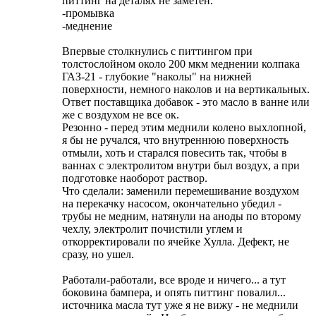
питтинг на деталях не заметен.
-промывка
-меднение
Впервые столкнулись с питтингом при
толстослойном около 200 мкм меднении колпака
ГАЗ-21 - глубокие "наколы" на нижней
поверхности, немного наколов и на вертикальных.
Ответ поставщика добавок - это масло в ванне или
же с воздухом не все ок.
Резонно - перед этим меднили колено выхлопной,
я бы не ручался, что внутреннюю поверхность
отмыли, хоть и старался повесить так, чтобы в
ваннах с электролитом внутри был воздух, а при
подготовке наоборот раствор.
Что сделали: заменили перемешивание воздухом
на перекачку насосом, окончательно убедил -
трубы не медним, натянули на аноды по второму
чехлу, электролит почистили углем и
откорректировали по ячейке Хулла. Дефект, не
сразу, но ушел.
Работали-работали, все вроде и ничего... а тут
боковина бампера, и опять питтинг повалил...
источника масла тут уже я не вижу - не меднили