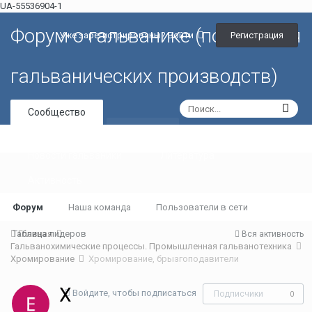
UA-55536904-1
Форум о гальванике (портал для
Регистрация
Уже зарегистрированы? Войти
гальванических производств)
Сообщество
Галерея
Новости гальваники
Литература
Активность
Форум
Наша команда
Пользователи в сети
Таблица лидеров
Главная
Вся активность
Гальванохимические процессы. Промышленная гальванотехника
Хромирование
Хромирование, брызгоподавители
Х
Войдите, чтобы подписаться
Подписчики
0