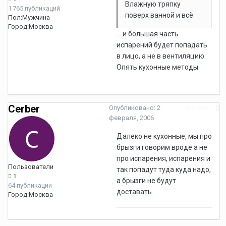
Влажную тряпку
1 765 публикаций
поверх ванной и всё.
Пол:
Мужчина
Город:
Москва
... и большая часть
испарений будет попадать
в лицо, а не в вентиляцию.
Опять кухонные методы.
Cerber
Опубликовано:
2
Жалоба
февраля, 2006
Далеко не кухонные, мы про
брызги говорим вроде а не
про испарения, испарения и
Пользователи
так попадут туда куда надо,
1
а брызги не будут
64 публикации
доставать.
Город:
Москва