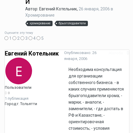
и
Автор: Евгений Котельник,
26 января, 2006
в
Хромирование
хромирование
брызгоподавители
Оцените эту тему
1
2
3
4
5
Евгений Котельник
Опубликовано:
26
Жалоба
января, 2006
Необходима консультация
для организации
собственного бизнеса. - в
Пользователи
каких случаях применяются
0
брызгоподавители хрома; -
1 публикация
марки; - аналоги; -
Город:
г. Тольятти
заменители; - где достать в
РФ и Казахстане; -
ориентировочная
стоимость; - условия