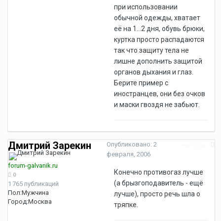
при использовании
обычной одежды, хватает
её на 1...2 дня, обувь брюки,
куртка просто распадаются
так что защиту тела не
лишне дополнить защитой
органов дыхания и глаз.
Берите пример с
иностранцев, они без очков
и маски гвоздя не забьют.
Дмитрий Зарекин
Опубликовано:
2
Жалоба
февраля, 2006
forum-galvanik.ru
Конечно противогаз лучше
0
(а брызгоподавитель - ещё
1 765 публикаций
Пол:
Мужчина
лучше), просто речь шла о
Город:
Москва
тряпке.