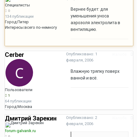
Специалисты
Вернее будет: для
0
уменьшения уноса
134 публикации
Город:
Питер
аэрозоля электролита в
Интересы:
всего по-немногу
вентиляцию.
Cerber
Опубликовано:
1
Жалоба
февраля, 2006
Влажную тряпку поверх
ванной и всё.
Пользователи
1
64 публикации
Город:
Москва
Дмитрий Зарекин
Опубликовано:
2
Жалоба
февраля, 2006
forum-galvanik.ru
0