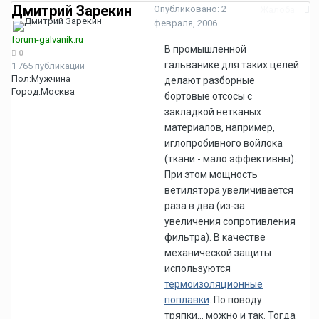
Дмитрий Зарекин
Опубликовано:
2
Жалоба
февраля, 2006
forum-galvanik.ru
В промышленной
0
гальванике для таких целей
1 765 публикаций
Пол:
Мужчина
делают разборные
Город:
Москва
бортовые отсосы с
закладкой нетканых
материалов, например,
иглопробивного войлока
(ткани - мало эффективны).
При этом мощность
ветилятора увеличивается
раза в два (из-за
увеличения сопротивления
фильтра). В качестве
механической защиты
используются
термоизоляционные
поплавки
. По поводу
тряпки... можно и так. Тогда