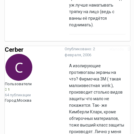
уж лучше наматывать
тряпку на лицо (ведь с
ванны её придётся
поднимать).
Cerber
Опубликовано:
2
Жалоба
февраля, 2006
А изолирующие
противогазы экраны на
что? Фирмочка 3М ( такая
Пользователи
малоизвестная :wink:),
1
производит столько видов
64 публикации
защиты что мало не
Город:
Москва
покажется. Так- же
Кимберли Кларк, кроме
обтирочных материалов,
тоже высший класс защиты
производят. Лично у меня