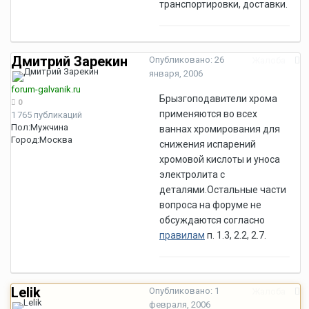
транспортировки, доставки.
Дмитрий Зарекин
Опубликовано:
26
Жалоба
января, 2006
forum-galvanik.ru
Брызгоподавители хрома
0
применяются во всех
1 765 публикаций
Пол:
Мужчина
ваннах хромирования для
Город:
Москва
снижения испарений
хромовой кислоты и уноса
электролита с
деталями.Остальные части
вопроса на форуме не
обсуждаются согласно
правилам
п. 1.3, 2.2, 2.7.
Lelik
Опубликовано:
1
Жалоба
февраля, 2006