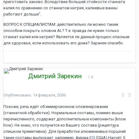
приготовить заново. Вследствие большей стойкости станната
калия по сравнению со станнатом натрия, калиевые ванны
работают дольше".
ВОПРОС К СПЕЦИАЛИСТАМ: действительно ли можно таким
способом покрыть оловом AL? Т.е. правда ли нужен только
станнат калия или натрия? Является ли данный процесс опасным
для здоровья, если использовать его дома? Заранее спасибо.
Дмитрий Зарекин
0
Опубликовано:
14 февраля, 2006
Похоже, речь идёт об иммерсионном оловянировании
(станнатной обработке). Нормальные составы, помимо выше
перечисленного, содержат дополнительные компоненты (know
how). Не знаю, что получится из Вашего состава (рецептура
слишком примитивна). Для приработки алюминиевых поршней
такие составы выпускает, например, фирма
ECI
(США).Насчёт 5