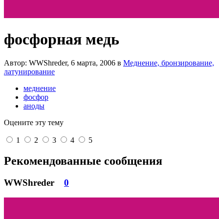
фосфорная медь
Автор: WWShreder,
6 марта, 2006
в
Меднение, бронзирование,
латунирование
меднение
фосфор
аноды
Оцените эту тему
1
2
3
4
5
Рекомендованные сообщения
WWShreder
0