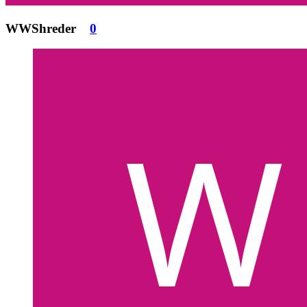
WWShreder
0