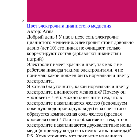
Цвет электролита цианистого меднения
Автор: Arina
Добрый день ! У нас в цехе есть электролит
цианистого меднения. Электролит стоит довольно
давно (лет 10) его никак не очищают, только
корректируют состав (добавляют цианистый
натрий).
Электролит имеет красный цвет, так как я не
работала никогда такими электролитами, я не
понимаю какой должен быть нормальный цвет у
электролита.
Я хотела бы уточнить, какой нормальный цвет у
электролита цианистого меднения? Почему он
«розовеет» ? Это можно объяснить тем, что в
электролите накапливается железо (используем
обычную водопроводную воду) и за счет этого
образуется комплексная соль железа (красная
кровяная соль) ? Или это объясняется тем, что в
электролите накапливаются двухвалентные ионы
меди (к примеру когда есть недостаток цианида)?
P.S. Хочу уточнить, что покрытие из данного