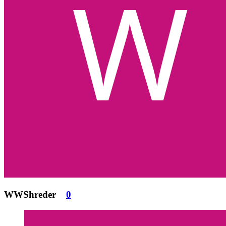
WWShreder
0