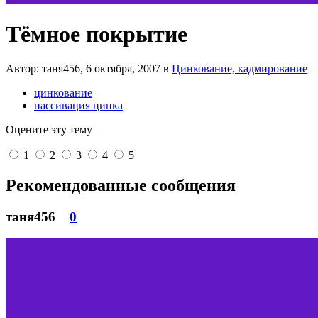
Тёмное покрытие
Автор: таня456,
6 октября, 2007
в
Цинкование, кадмирование
цинкование
пассивация цинка
Оцените эту тему
1
2
3
4
5
Рекомендованные сообщения
таня456
0