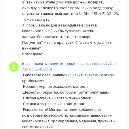
3) так как на этапе 2 мы уже должны потерять
оксидную плёнку то после промывки в воде сразу
опускаем в цинкатный раствор NaOH - 15% + ZnO2 - 2%
тоже на минуту
4) промывка водой и закидываем сразу в
никелирование (никель сульфат+никель
хлорид+борная+осветлитель+кериер)
Получится? Что-то пропустил? Где на что уделить
внимание?
Благодарю!
Как повысить качество гальванических покрытий и избавиться от брака?
Автор: Zotovroot
Работаете с гальваникой? Значит, знакомы с этими
проблемами:
Неравномерное осаждение металла
Дефекты покрытия, которые портят репутацию
Плохая адгезия и нестабильный блеск
Осадки и загрязнения в растворах
Решение есть! Мы поставляем добавки для
подготовки поверхности, пассивации, цинкования,
никелирования, хромирования, меднения, лужения и
снятия покрытий.