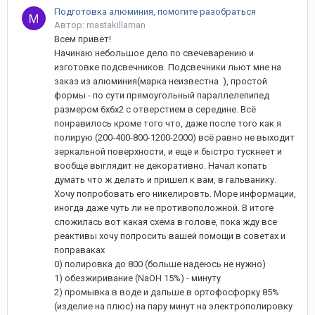
Подготовка алюминия, помогите разобраться
Автор: mastakillaman
Всем привет!
Начинаю небольшое дело по свечеварению и
изготовке подсвечников. Подсвечники льют мне на
заказ из алюминия(марка неизвестна ), простой
формы - по сути прямоугольный параллелепипед
размером 6х6х2 с отверстием в середине. Всё
понравилось кроме того что, даже после того как я
полирую (200-400-800-1200-2000) всё равно не выходит
зеркальной поверхности, и еще и быстро тускнеет и
вообще выглядит не декоративно. Начал копать
думать что ж делать и пришел к вам, в гальванику.
Хочу попробовать его никелировть. Море информации,
иногда даже чуть ли не противоположной. В итоге
сложилась вот какая схема в голове, пока жду все
реактивы хочу попросить вашей помощи в советах и
поправаках
0) полировка до 800 (больше надеюсь не нужно)
1) обезжиривание (NaOH 15%) - минуту
2) промывка в воде и дальше в ортофосфорку 85%
(изделие на плюс) на пару минут на электрополировку