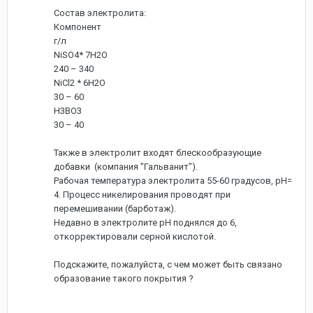
Состав электролита:
Компонент
г/л
NiSO4* 7H2O
240 – 340
NiCl2 * 6H2O
30 – 60
H3BO3
30 – 40
Также в электролит входят блескообразующие
добавки (компания "Гальванит").
Рабочая температура электролита 55-60 градусов, рН=
4. Процесс никелирования проводят при
перемешивании (барботаж).
Недавно в электролите рН поднялся до 6,
откорректировали серной кислотой.
Подскажите, пожалуйста, с чем может быть связано
образование такого покрытия ?