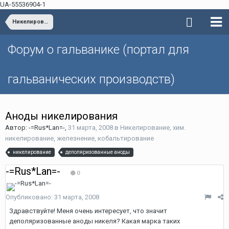
UA-55536904-1
Никелирование, хим. никелирование, железнение, кобальтирование
Форум о гальванике (портал для
гальванических производств)
Аноды никелирования
Автор: -=Rus*Lan=-,
31 марта, 2008
в
Никелирование, хим.
никелирование, железнение, кобальтирование
никелирование
деполяризованные аноды
-=Rus*Lan=-
0
Опубликовано:
31 марта, 2008
Здравствуйте! Меня очень интересует, что значит
деполяризованные аноды никеля? Какая марка таких