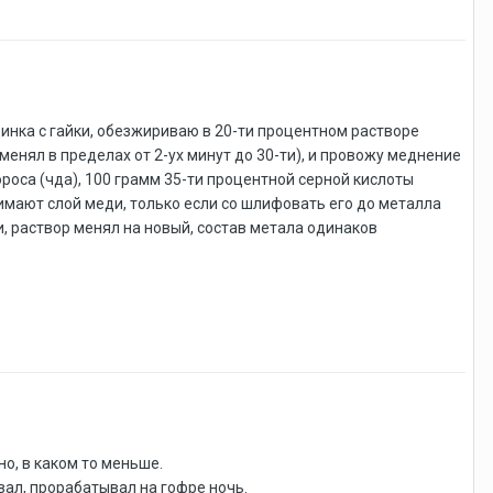
цинка с гайки, обезжириваю в 20-ти процентном растворе
енял в пределах от 2-ух минут до 30-ти), и провожу меднение
роса (чда), 100 грамм 35-ти процентной серной кислоты
мают слой меди, только если со шлифовать его до металла
, раствор менял на новый, состав метала одинаков
о, в каком то меньше.
вал, прорабатывал на гофре ночь.