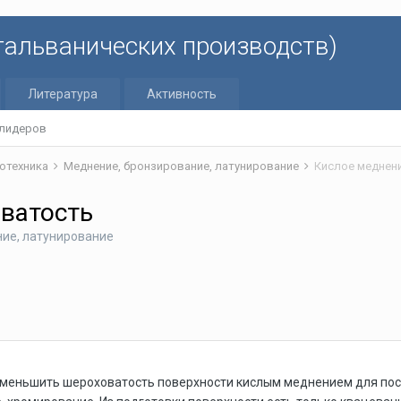
 гальванических производств)
Литература
Активность
 лидеров
отехника
Меднение, бронзирование, латунирование
Кислое меднен
ватость
ие, латунирование
уменьшить шероховатость поверхности кислым меднением для пос