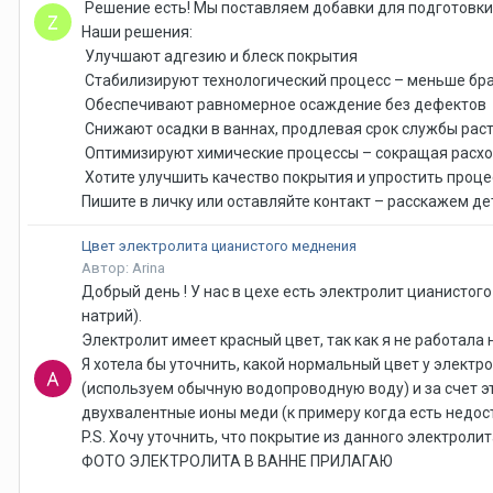
Решение есть! Мы поставляем добавки для подготовки 
Наши решения:
Улучшают адгезию и блеск покрытия
Стабилизируют технологический процесс – меньше бра
Обеспечивают равномерное осаждение без дефектов
Снижают осадки в ваннах, продлевая срок службы рас
Оптимизируют химические процессы – сокращая расх
Хотите улучшить качество покрытия и упростить проце
Пишите в личку или оставляйте контакт – расскажем д
Цвет электролита цианистого меднения
Автор: Arina
Добрый день ! У нас в цехе есть электролит цианистог
натрий).
Электролит имеет красный цвет, так как я не работала
Я хотела бы уточнить, какой нормальный цвет у электр
(используем обычную водопроводную воду) и за счет эт
двухвалентные ионы меди (к примеру когда есть недос
P.S. Хочу уточнить, что покрытие из данного электрол
ФОТО ЭЛЕКТРОЛИТА В ВАННЕ ПРИЛАГАЮ