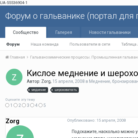
UA-55536904-1
Форум о гальванике (портал для
Сообщество
Галерея
Новости гальваники
Форум
Наша команда
Пользователи в сети
Таблица
Главная
Гальванохимические процессы. Промышленная гальван
Кислое меднение и шерохо
Автор: Zorg,
15 апреля, 2008
в
Меднение, бронзирован
меднение
шероховатость
Оцените эту тему
1
2
3
4
5
Zorg
Опубликовано:
15 апреля, 2008
Подскажите, насколько можно 