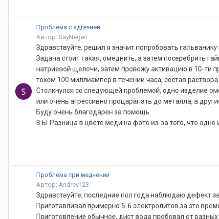
Проблема с адгезией
Автор: SayNegan
Здравствуйте, решил я значит попробовать гальванику
Задача стоит такая, омеднить, а затем посеребрить га
натриевой щелочи, затем провожу активацию в 10-ти пр
током 100 миллиампер в течении часа, состав раствора
Столкнулся со следующей проблемой, одно изделие оме
или очень агрессивно процарапать до металла, а други
Буду очень благодарен за помощь
З.Ы. Разница в цвете меди на фото из-за того, что одн
Проблема при меднении
Автор: Andrey123
Здравствуйте, последние пол года наблюдаю дефект з
Приготавливал примерно 5-6 электролитов за это время
Приготовление обычное, дист вода пробовал от разных