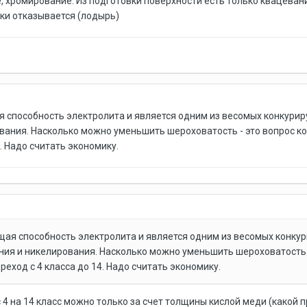
, хромирование. Из подготовки поверхности есть только квацеван
ки отказывается (лодырь)
 способность электролита и является одним из весомых конкури
ания. Насколько можно уменьшить шероховатость - это вопрос ко
. Надо считать экономику.
ая способность электролита и является одним из весомых конку
ия и никелирования. Насколько можно уменьшить шероховатость -
еход с 4 класса до 14. Надо считать экономику.
4 на 14 класс можно только за счет толщины кислой меди (какой 