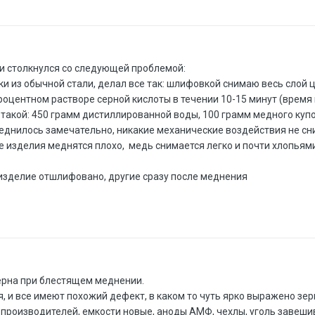
 и столкнулся со следующей проблемой:
йки из обычной стали, делал все так: шлифовкой снимаю весь слой 
оцентном растворе серной кислоты в течении 10-15 минут (время м
 такой: 450 грамм дистиллированной воды, 100 грамм медного купо
днилось замечательно, никакие механические воздействия не сни
е изделия меднятся плохо, медь снимается легко и почти хлопьями
о изделие отшлифовано, другие сразу после меднения
ерна при блестящем меднении.
, и все имеют похожий дефект, в каком то чуть ярко выражено зерн
 производителей, емкости новые, аноды АМФ, чехлы, уголь завеши