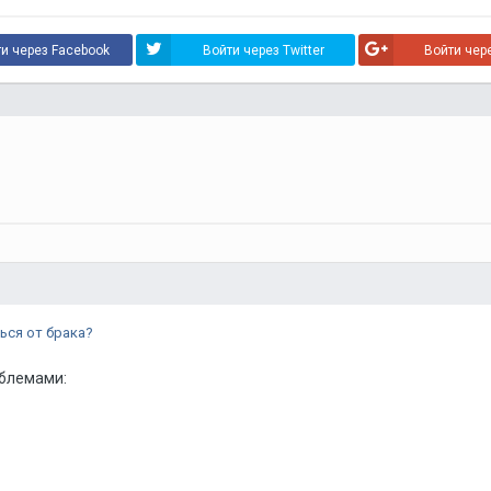
и через Facebook
Войти через Twitter
Войти чер
ься от брака?
облемами: