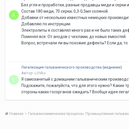
Без угля и проработки, разные продавцы меди и серки
Состав 180 меди, 70 серки, 0,3-0,5мл соляной.
Добавки от нескольких известных немецких производи
Добавляю по инструкции.
Электролиты я составлял много раз и не было таких де
Поменял все. От анодов с чехлами, до новых емкостей.
Вопрос, встречали ли вы похожие дефекты? Если да, то 
Легализация гальванического производства (меднение)
Автор: LOVko
Я самозанятый с домашним гальваническим производст
Подскажите, пожалуйста, что для этого нужно? Какие 
стороны каких госорганов ожидать? Вообще идея лега
Главная
Гальванохимические процессы. Промышленная гальван