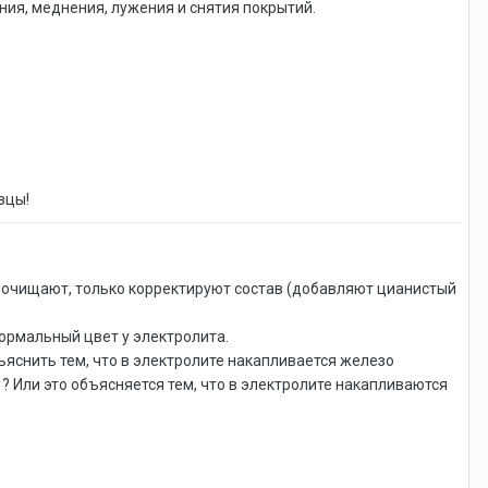
ия, меднения, лужения и снятия покрытий.
азцы!
не очищают, только корректируют состав (добавляют цианистый
нормальный цвет у электролита.
ъяснить тем, что в электролите накапливается железо
? Или это объясняется тем, что в электролите накапливаются