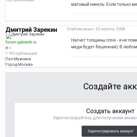
матовый никель. Если только мед
Дмитрий Зарекин
Опубликовано:
20 апреля, 2008
Насчёт толщины слоя - я не по
forum-galvanik.ru
меди будет бешенная). В любом
0
1 765 публикаций
Пол:
Мужчина
Город:
Москва
Создайте акк
Создать аккаунт
Зарегистрируйтесь для получения аккаун
Зарегистрировать аккаунт