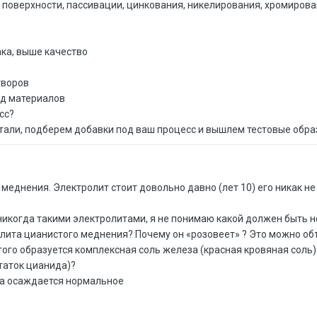
поверхности, пассивации, цинкования, никелирования, хромирован
ка, выше качество
творов
од материалов
сс?
етали, подберем добавки под ваш процесс и вышлем тестовые обр
о меднения. Электролит стоит довольно давно (лет 10) его никак 
 никогда такими электролитами, я не понимаю какой должен быть 
олита цианистого меднения? Почему он «розовеет» ? Это можно об
ого образуется комплексная соль железа (красная кровяная соль) 
таток цианида)?
ита осаждается нормальное