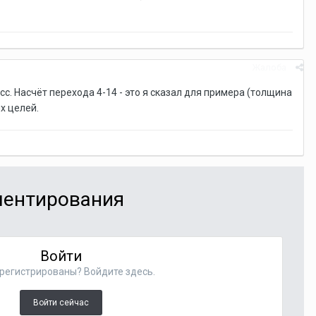
Жалоба
. Насчёт перехода 4-14 - это я сказал для примера (толщина
х целей.
мментирования
Войти
регистрированы? Войдите здесь.
Войти сейчас