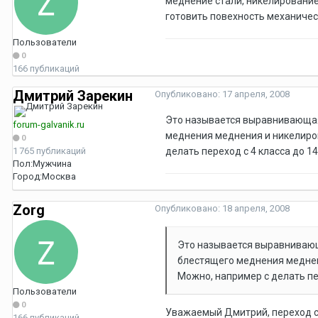
меднение стали, никелирование
готовить повехность механичес
Пользователи
0
166 публикаций
Дмитрий Зарекин
Опубликовано:
17 апреля, 2008
Это называется выравнивающая
forum-galvanik.ru
меднения меднения и никелиров
0
1 765 публикаций
делать переход с 4 класса до 14
Пол:
Мужчина
Город:
Москва
Zorg
Опубликовано:
18 апреля, 2008
Это называется выравнивающ
блестящего меднения меднен
Можно, например с делать пер
Пользователи
0
Уважаемый Дмитрий, переход с 
166 публикаций