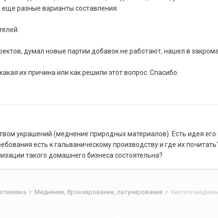
 и еще разные варианты составления.
телей.
фектов, думал новые партии добавок не работают, нашел в закромах
какая их причина или как решили этот вопрос. Спасибо.
вом украшений (меднение природных материалов). Есть идея его 
требования есть к гальваническому производству и где их почита
лизации такого домашнего бизнеса состоятельна?
отехника
Меднение, бронзирование, латунирование
Кислое меднен