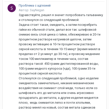
Проблема с адгезией
Автор: SayNegan
Здравствуйте, решил я значит попробовать гальванику
и столкнулся со следующей проблемой:
Задача стоит такая, омеднить, а затем посеребрить
гайки из обычной стали, делал все так: шлифовкой
снимаю весь слой цинка с гайки, обезжириваю в 20-ти
процентном растворе натриевой щелочи, затем
провожу активацию в 10-ти процентном растворе
серной кислоты в течении 10-15 минут (время менял в
пределах от 2-ух минут до 30-ти), и провожу меднение
током 100 миллиампер в течении часа, состав
раствора такой: 450 грамм дистиллированной воды,
100 грамм медного купороса (чда), 100 грамм 35-ти
процентной серной кислоты
Столкнулся со следующей проблемой, одно изделие
омеднилось замечательно, никакие механические
воздействия не снимают слой меди, только если со
шлифовать его до металла или очень агрессивно
процарапать до металла, а другие изделия меднятся
плохо, медь снимается легко и почти хлопьями,
раствор менял на новый, состав метала одинаков