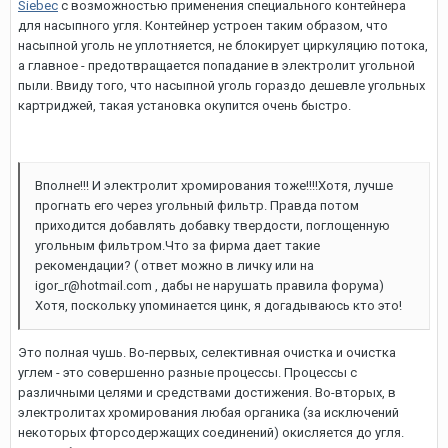
Siebec
с возможностью применения специального контейнера
для насыпного угля. Контейнер устроен таким образом, что
насыпной уголь не уплотняется, не блокирует циркуляцию потока,
а главное - предотвращается попадание в электролит угольной
пыли. Ввиду того, что насыпной уголь гораздо дешевле угольных
картриджей, такая установка окупится очень быстро.
Вполне!!! И электролит хромирования тоже!!!!Хотя, лучше
прогнать его через угольный фильтр. Правда потом
приходится добавлять добавку твердости, поглощенную
угольным фильтром.Что за фирма дает такие
рекомендации? ( ответ можно в личку или на
igor_r@hotmail.com , дабы не нарушать правила форума)
Хотя, поскольку упоминается цинк, я догадываюсь кто это!
Это полная чушь. Во-первых, селективная очистка и очистка
углем - это совершенно разные процессы. Процессы с
различными целями и средствами достижения. Во-вторых, в
электролитах хромирования любая органика (за исключений
некоторых фторсодержащих соединений) окисляется до угля.