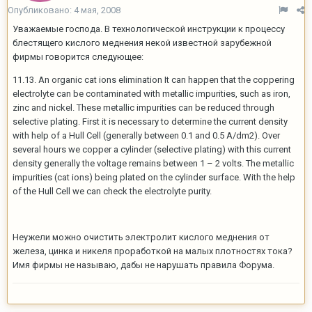
Опубликовано:
4 мая, 2008
Уважаемые господа. В технологической инструкции к процессу
блестящего кислого меднения некой известной зарубежной
фирмы говорится следующее:
11.13. An organic cat ions elimination It can happen that the coppering
electrolyte can be contaminated with metallic impurities, such as iron,
zinc and nickel. These metallic impurities can be reduced through
selective plating. First it is necessary to determine the current density
with help of a Hull Cell (generally between 0.1 and 0.5 A/dm2). Over
several hours we copper a cylinder (selective plating) with this current
density generally the voltage remains between 1 – 2 volts. The metallic
impurities (cat ions) being plated on the cylinder surface. With the help
of the Hull Cell we can check the electrolyte purity.
Неужели можно очистить электролит кислого меднения от
железа, цинка и никеля проработкой на малых плотностях тока?
Имя фирмы не называю, дабы не нарушать правила Форума.