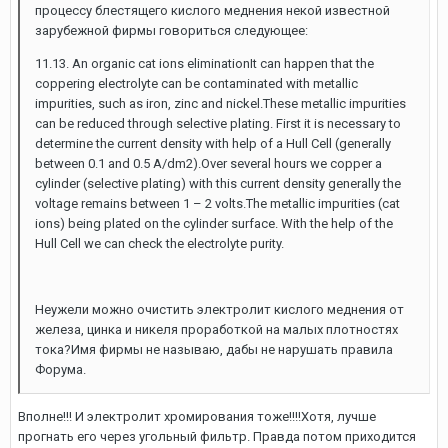
процессу блестящего кислого меднения некой известной
зарубежной фирмы говориться следующее:
11.13. An organic cat ions eliminationIt can happen that the
coppering electrolyte can be contaminated with metallic
impurities, such as iron, zinc and nickel.These metallic impurities
can be reduced through selective plating. First it is necessary to
determine the current density with help of a Hull Cell (generally
between 0.1 and 0.5 A/dm2).Over several hours we copper a
cylinder (selective plating) with this current density generally the
voltage remains between 1 – 2 volts.The metallic impurities (cat
ions) being plated on the cylinder surface. With the help of the
Hull Cell we can check the electrolyte purity.
Неужели можно очистить электролит кислого меднения от
железа, цинка и никеля проработкой на малых плотностях
тока?Имя фирмы не называю, дабы не нарушать правила
Форума.
Вполне!!! И электролит хромирования тоже!!!!Хотя, лучше
прогнать его через угольный фильтр. Правда потом приходится