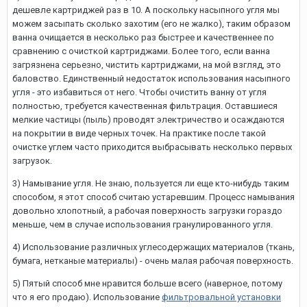
дешевле картриджей раз в 10. А поскольку насыпного угля мы
можем засыпать сколько захотим (его не жалко), таким образом
ванна очищается в несколько раз быстрее и качественнее по
сравнению с очисткой картриджами. Более того, если ванна
загрязнена серьезно, чистить картриджами, на мой взгляд, это
баловство. Единственный недостаток использования насыпного
угля - это избавиться от него. Чтобы очистить ванну от угля
полностью, требуется качественная фильтрация. Оставшиеся
мелкие частицы (пыль) проводят электричество и осаждаются
на покрытии в виде черных точек. На практике после такой
очистке углем часто приходится выбрасывать несколько первых
загрузок.
3) Намывание угля. Не знаю, пользуется ли еще кто-нибудь таким
способом, я этот способ считаю устаревшим. Процесс намывания
довольно хлопотный, а рабочая поверхность загрузки гораздо
меньше, чем в случае использования гранулированного угля.
4) Использование различных углесодержащих материалов (ткань,
бумага, нетканые материалы) - очень малая рабочая поверхность.
5) Пятый способ мне нравится больше всего (наверное, потому
что я его продаю). Использование
фильтровальной установки