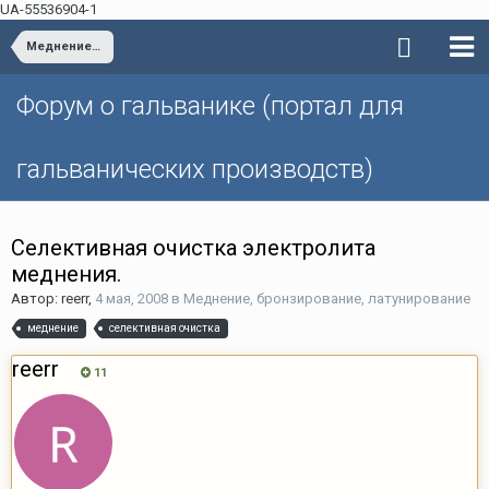
UA-55536904-1
Меднение, бронзирование, латунирование
Форум о гальванике (портал для
гальванических производств)
Селективная очистка электролита
меднения.
Автор: reerr,
4 мая, 2008
в
Меднение, бронзирование, латунирование
меднение
селективная очистка
reerr
11