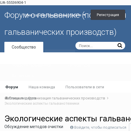
UA-55536904-1
Форум о гальванике (портал для
Регистрация
Уже зарегистрированы? Войти
гальванических производств)
Сообщество
Галерея
Новости гальваники
Литература
Активность
Форум
Наша команда
Пользователи в сети
Таблица лидеров
Главная
Организация гальванических производств
Экологические аспекты гальванотехники
Экологические аспекты гальван
Обсуждение методов очистки
Войдите, чтобы подписаться