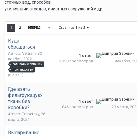
сточных вод, способов
утилизации отходов, очистных сооружений и др.
Страница 1 из 2
1
2
ВПЕРЁД
Куда
обращаться
Автор: Vertram,
30
1
ответ
ноября, 2022
2 390
просмотров
1 декабря, 20
гальванический цех
производство
(и ещё 3)
Где взять
фильтрующую
ткань без
1
ответ
коробки?
846
просмотров
29 марта, 202
Автор: Trepetsky,
26
марта, 2021
Выпаривание