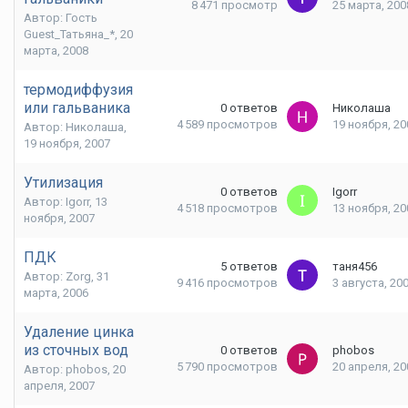
8 471
просмотр
25 марта, 200
Автор: Гость
Guest_Татьяна_*,
20
марта, 2008
термодиффузия
или гальваника
0
ответов
Николаша
4 589
просмотров
19 ноября, 20
Автор: Николаша,
19 ноября, 2007
Утилизация
0
ответов
Igorr
Автор: Igorr,
13
4 518
просмотров
13 ноября, 20
ноября, 2007
ПДК
5
ответов
таня456
Автор: Zorg,
31
9 416
просмотров
3 августа, 20
марта, 2006
Удаление цинка
из сточных вод
0
ответов
phobos
5 790
просмотров
20 апреля, 20
Автор: phobos,
20
апреля, 2007