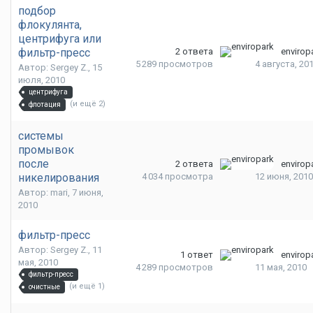
подбор
флокулянта,
центрифуга или
фильтр-пресс
2
ответа
envirop
5 289
просмотров
4 августа, 20
Автор: Sergey Z.,
15
июля, 2010
центрифуга
(и ещё 2)
флотация
системы
промывок
после
2
ответа
envirop
никелирования
4 034
просмотра
12 июня, 2010
Автор: mari,
7 июня,
2010
фильтр-пресс
Автор: Sergey Z.,
11
1
ответ
envirop
мая, 2010
4 289
просмотров
11 мая, 2010
фильтр-пресс
(и ещё 1)
очистные