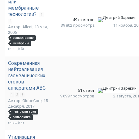
или
мембранные
технологии?
1
49
ответов
2
39 802
просмотра
11 ноября, 20
Автор: Allent,
13 мая,
2006
выпаривание
мембраны
(и ещё 3)
Современная
нейтрализация
гальванических
стоков
аппаратами АВС
51
ответ
1
2
3
9 699
просмотров
2 августа, 20
Автор: GlobeCore,
15
декабря, 2017
нейтрализация
гальваника
(и ещё 4)
Утилизация