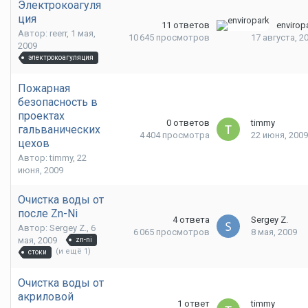
Электрокоагуля
ция
11
ответов
envirop
Автор: reerr,
1 мая,
10 645
просмотров
17 августа, 2
2009
электрокоагуляция
Пожарная
безопасность в
проектах
0
ответов
timmy
гальванических
4 404
просмотра
22 июня, 2009
цехов
Автор: timmy,
22
июня, 2009
Очистка воды от
после Zn-Ni
4
ответа
Sergey Z.
Автор: Sergey Z.,
6
6 065
просмотров
8 мая, 2009
мая, 2009
zn-ni
(и ещё 1)
стоки
Очистка воды от
акриловой
1
ответ
timmy