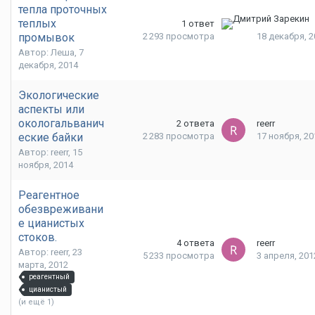
тепла проточных
теплых
1
ответ
промывок
2 293
просмотра
18 декабря, 2
Автор: Леша,
7
декабря, 2014
Экологические
аспекты или
окологальванич
2
ответа
reerr
еские байки
2 283
просмотра
17 ноября, 20
Автор: reerr,
15
ноября, 2014
Реагентное
обезвреживани
е цианистых
стоков.
4
ответа
reerr
Автор: reerr,
23
5 233
просмотра
3 апреля, 201
марта, 2012
реагентный
цианистый
(и ещё 1)