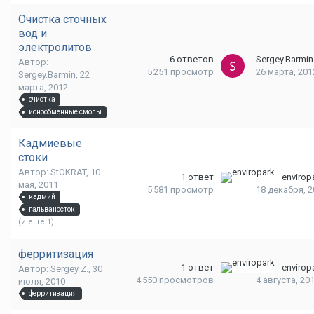
Очистка сточных
вод и
электролитов
6
ответов
Sergey.Barmin
Автор:
5 251
просмотр
26 марта, 201
Sergey.Barmin,
22
марта, 2012
очистка
ионообменные смолы
Кадмиевые
стоки
Автор: StOKRAT,
10
1
ответ
envirop
мая, 2011
5 581
просмотр
18 декабря, 2
кадмий
гальваносток
(и ещё 1)
ферритизация
1
ответ
envirop
Автор: Sergey Z.,
30
4 550
просмотров
4 августа, 20
июля, 2010
ферритизация