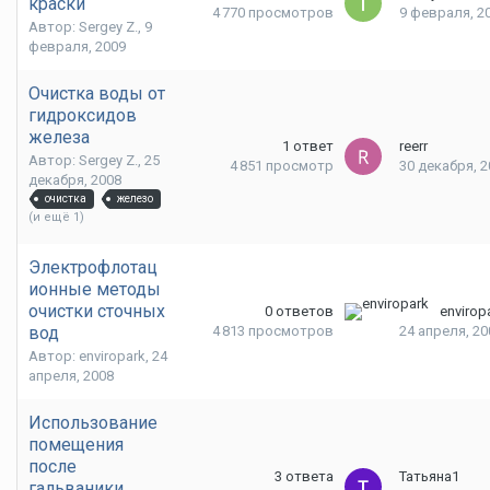
краски
4 770
просмотров
9 февраля, 2
Автор: Sergey Z.,
9
февраля, 2009
Очистка воды от
гидроксидов
железа
1
ответ
reerr
Автор: Sergey Z.,
25
4 851
просмотр
30 декабря, 2
декабря, 2008
очистка
железо
(и ещё 1)
Электрофлотац
ионные методы
очистки сточных
0
ответов
envirop
вод
4 813
просмотров
24 апреля, 20
Автор: enviropark,
24
апреля, 2008
Использование
помещения
после
3
ответа
Татьяна1
гальваники