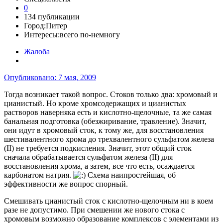
0
134 публикации
Город:
Питер
Интересы:
всего по-немногу
Жалоба
Опубликовано:
7 мая, 2009
Тогда возникает такой вопрос. Стоков только два: хромовый и
цианистый. Но кроме хромсодержащих и цианистых
растворов наверняка есть и кислотно-щелочные, та же самая
банальная подготовка (обезжиривание, травление). Значит,
они идут в хромовый сток, к тому же, для восстановления
шестивалентного хрома до трехвалентного сульфатом железа
(II) не требуется подкисления. Значит, этот общий сток
сначала обрабатывается сульфатом железа (II) для
восстановления хрома, а затем, все что есть, осаждается
карбонатом натрия.
Схема наипростейшая, об
эффективности же вопрос спорный.
Смешивать цианистый сток с кислотно-щелочным ни в коем
разе не допустимо. При смешении же нового стока с
хромовым возможно образование комплексов с элементами из