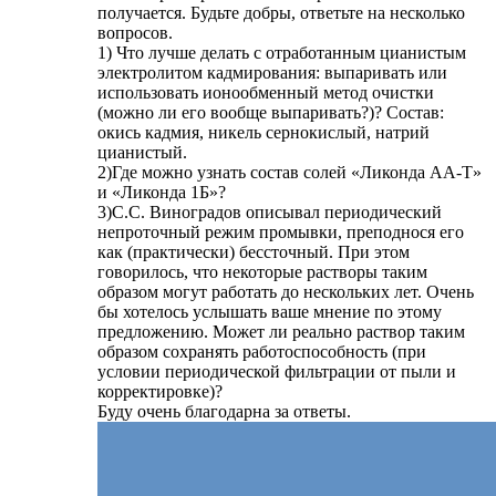
получается. Будьте добры, ответьте на несколько
вопросов.
1) Что лучше делать с отработанным цианистым
электролитом кадмирования: выпаривать или
использовать ионообменный метод очистки
(можно ли его вообще выпаривать?)? Состав:
окись кадмия, никель сернокислый, натрий
цианистый.
2)Где можно узнать состав солей «Ликонда АА-Т»
и «Ликонда 1Б»?
3)С.С. Виноградов описывал периодический
непроточный режим промывки, преподнося его
как (практически) бессточный. При этом
говорилось, что некоторые растворы таким
образом могут работать до нескольких лет. Очень
бы хотелось услышать ваше мнение по этому
предложению. Может ли реально раствор таким
образом сохранять работоспособность (при
условии периодической фильтрации от пыли и
корректировке)?
Буду очень благодарна за ответы.