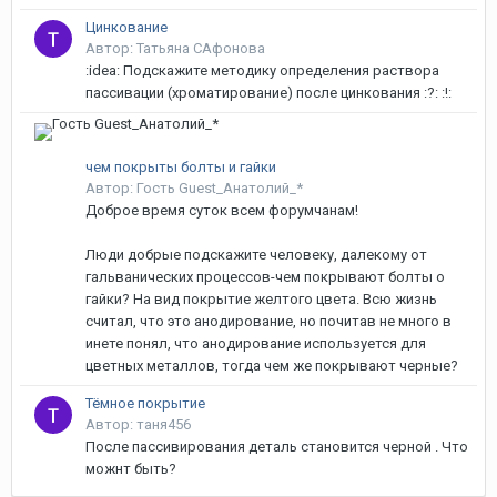
Цинкование
Автор: Татьяна САфонова
:idea: Подскажите методику определения раствора
пассивации (хроматирование) после цинкования :?: :!:
чем покрыты болты и гайки
Автор: Гость Guest_Анатолий_*
Доброе время суток всем форумчанам!
Люди добрые подскажите человеку, далекому от
гальванических процессов-чем покрывают болты о
гайки? На вид покрытие желтого цвета. Всю жизнь
считал, что это анодирование, но почитав не много в
инете понял, что анодирование используется для
цветных металлов, тогда чем же покрывают черные?
Тёмное покрытие
Автор: таня456
После пассивирования деталь становится черной . Что
можнт быть?