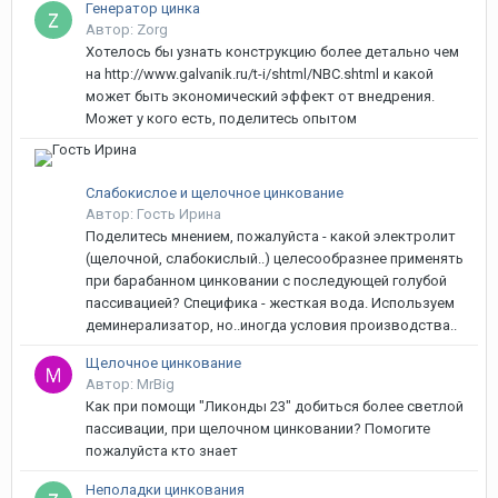
Генератор цинка
Автор: Zorg
Хотелось бы узнать конструкцию более детально чем
на http://www.galvanik.ru/t-i/shtml/NBC.shtml и какой
может быть экономический эффект от внедрения.
Может у кого есть, поделитесь опытом
Слабокислое и щелочное цинкование
Автор: Гость Иринa
Поделитесь мнением, пожалуйста - какой электролит
(щелочной, слабокислый..) целесообразнее применять
при барабанном цинковании с последующей голубой
пассивацией? Специфика - жесткая вода. Используем
деминерализатор, но..иногда условия производства..
Щелочное цинкование
Автор: MrBig
Как при помощи "Ликонды 23" добиться более светлой
пассивации, при щелочном цинковании? Помогите
пожалуйста кто знает
Неполадки цинкования