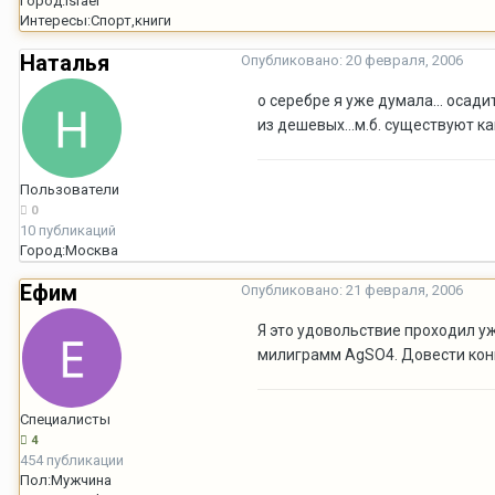
Город:
Israel
Интересы:
Спорт,книги
Наталья
Опубликовано:
20 февраля, 2006
о серебре я уже думала... осад
из дешевых...м.б. существуют к
Пользователи
0
10 публикаций
Город:
Москва
Ефим
Опубликовано:
21 февраля, 2006
Я это удовольствие проходил у
милиграмм AgSO4. Довести конц
Специалисты
4
454 публикации
Пол:
Мужчина