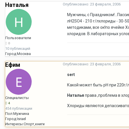
Наталья
Опубликовано:
23 февраля, 2006
Мужчины, с Праздником!...Пасси
лH2SO4 - 210 г/лхлориды - 30-5
методиками, все ок!по ячейке Х
хлоридов. В лабораторных усло
Пользователи
0
10 публикаций
Город:
Москва
Ефим
Опубликовано:
23 февраля, 2006
sert
Какой может быть pH при 220г/
Наталья
права ,проблема в хло
Специалисты
4
Хлориды являются депассивато
454 публикации
Пол:
Мужчина
Город:
Israel
Интересы:
Спорт,книги