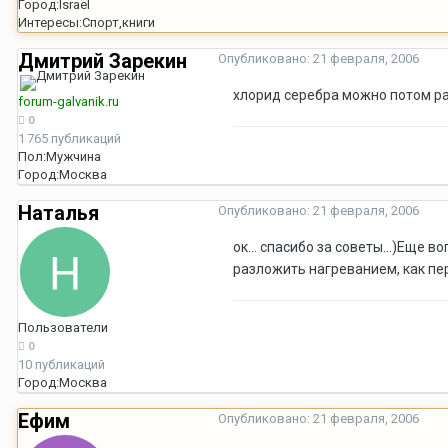
Город:
Israel
Интересы:
Спорт,книги
Дмитрий Зарекин
Опубликовано:
21 февраля, 2006
хлорид серебра можно потом ра
forum-galvanik.ru
0
1 765 публикаций
Пол:
Мужчина
Город:
Москва
Наталья
Опубликовано:
21 февраля, 2006
ок... спасибо за советы...)Еще
разложить нагреванием, как пер
Пользователи
0
10 публикаций
Город:
Москва
Ефим
Опубликовано:
21 февраля, 2006