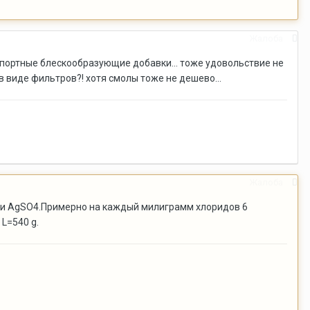
Жалоба
 импортные блескообразующие добавки... тоже удовольствие не
 виде фильтров?! хотя смолы тоже не дешево...
Жалоба
или AgSO4.Примерно на каждый милиграмм хлоридов 6
L=540 g.