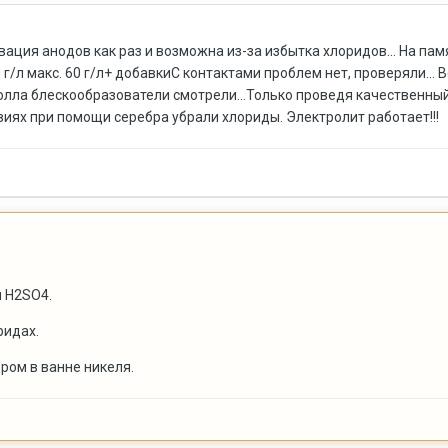
вация анодов как раз и возможна из-за избытка хлоридов... На па
0 г/л макс. 60 г/л+ добавкиС контактами проблем нет, проверяли.
олла блескообразователи смотрели...Только проведя качественный
виях при помощи серебра убрали хлориды. Электролит работает!!!
л H2SO4.
ридах.
ром в ванне никеля.