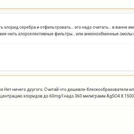
ить хлорид серебра и отфильтровать... это надо считать... в ванне
акие-нить хлорселективные фильтры... или анионообменные смолы в
же.Нет ничего другого. Считай что дешевле-блескообразователи 
ентрацию хлоридов до 60mg/l надо 360 милиграмм AgSO4 X 1500 