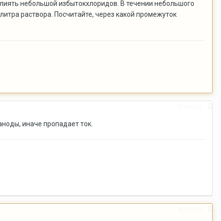
овлиять небольшой избытокхлоридов. В течении небольшого
литра раствора. Посчитайте, через какой промежуток
Жалоба
аноды, иначе пропадает ток.
Жалоба