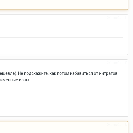
Жалоба
Жалоба
дешевле). Не подскажите, как потом избавиться от нитратов:
оименные ионы...
Жалоба