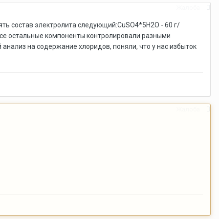
Жалоба
мять состав электролита следующий:CuSO4*5H2O - 60 г/
.. Все остальные компоненты контролировали разными
 анализ на содержание хлоридов, поняли, что у нас избыток
Жалоба