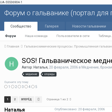
UA-55536904-1
Форум о гальванике (портал для
Сообщество
Галерея
Новости гальваники
Форум
Наша команда
Пользователи в сети
Таблица
Главная
Гальванохимические процессы. Промышленная гальван
SOS! Гальваническое медн
Автор: Наталья,
20 февраля, 2006
в
Меднение, бронзи
меднение
хлориды
Оцените эту тему
1
2
3
4
5
Страница 1 из 2
1
2
ВПЕРЁД
Наталья
Опубликовано:
20 февраля, 2006