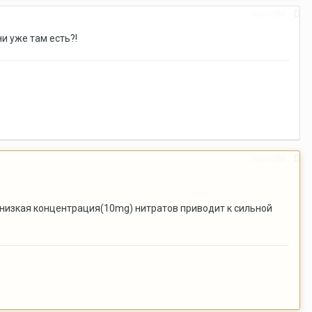
Жалоба
ни уже там есть?!
Жалоба
ь низкая концентрация(10mg) нитратов приводит к сильной