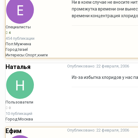
Ни в коем случае не вносите н
промежутка времени они вынесу
времени концентрация хлоридо
Специалисты
4
454 публикации
Пол:
Мужчина
Город:
Israel
Интересы:
Спорт,книги
Наталья
Опубликовано:
22 февраля, 2006
Из-за избытка хлоридов у нас 
Пользователи
0
10 публикаций
Город:
Москва
Ефим
Опубликовано:
22 февраля, 2006