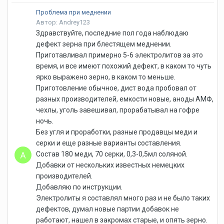
Проблема при меднении
Автор: Andrey123
Здравствуйте, последние пол года наблюдаю
дефект зерна при блестящем меднении.
Приготавливал примерно 5-6 электролитов за это
время, и все имеют похожий дефект, в каком то чуть
ярко выражено зерно, в каком то меньше.
Приготовление обычное, дист вода пробовал от
разных производителей, емкости новые, аноды АМФ,
чехлы, уголь завешивал, прорабатывал на гофре
ночь.
Без угля и проработки, разные продавцы меди и
серки и еще разные варианты составления.
Состав 180 меди, 70 серки, 0,3-0,5мл соляной.
Добавки от нескольких известных немецких
производителей.
Добавляю по инструкции.
Электролиты я составлял много раз и не было таких
дефектов, думал новые партии добавок не
работают, нашел в закромах старые, и опять зерно.