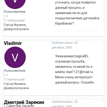
уточнить, когда появится
данный процесс, и
Пользователи
применим ли он для
0
покрытия мелких деталей в
17 публикаций
барабанах?
Город:
Украина,
Днепропетровск
Vladimir
Опубликовано:
20
Жалоба
декабря, 2005
Уважаемая bagira85,
огромная просьба,
свяжитесь со мной по е-
Пользователи
мейлу vlad1121@mail.ru.
0
Меня очень интересует
17 публикаций
данный вопрос. Спасибо.
Город:
Украина,
Днепропетровск
Дмитрий Зарекин
Опубликовано:
20
Жалоба
декабря, 2005