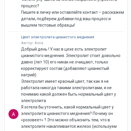
процесс?
Пишите в личку или оставляйте контакт – расскажем
детали, подберем добавки под ваш процесс и
вышлем тестовые образцы!
Цвет электролита цианистого меднения
Автор: Arina
Добрый день ! У нас в цехе есть электролит
цианистого меднения. Электролит стоит довольно
давно (лет 10) его никак не очищают, только
корректируют состав (добавляют цианистый
натрий).
Электролит имеет красный цвет, так как я не
работала никогда такими электролитами, я не
понимаю какой должен быть нормальный цвет у
электролита.
Я хотела бы уточнить, какой нормальный цвет у
электролита цианистого меднения? Почему он
«розовеет» ? Это можно объяснить тем, что в
электролите накапливается железо (используем