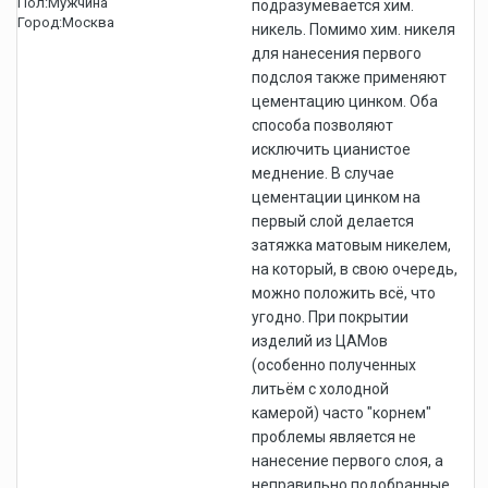
Пол:
Мужчина
подразумевается хим.
Город:
Москва
никель. Помимо хим. никеля
для нанесения первого
подслоя также применяют
цементацию цинком. Оба
способа позволяют
исключить цианистое
меднение. В случае
цементации цинком на
первый слой делается
затяжка матовым никелем,
на который, в свою очередь,
можно положить всё, что
угодно. При покрытии
изделий из ЦАМов
(особенно полученных
литьём с холодной
камерой) часто "корнем"
проблемы является не
нанесение первого слоя, а
неправильно подобранные