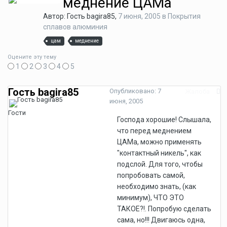
меднение ЦАМа
Автор: Гость bagira85,
7 июня, 2005
в
Покрытия
сплавов алюминия
цам
меднение
Оцените эту тему
1
2
3
4
5
Гость bagira85
Опубликовано:
7
Жалоба
июня, 2005
Гости
Господа хорошие! Слышала,
что перед меднением
ЦАМа, можно применять
"контактный никель", как
подслой. Для того, чтобы
попробовать самой,
необходимо знать, (как
минимум), ЧТО ЭТО
ТАКОЕ?!. Попробую сделать
сама, но!!! Двигаюсь одна,