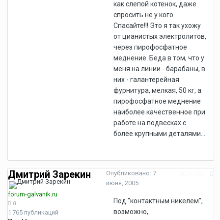
как слепой котенок, даже
спросить не у кого.
Спасайте!!! Это я так ухожу
от цианистых электролитов,
через пирофосфатное
меднение. Беда в том, что у
меня на линии - барабаны, в
них - галантерейная
фурнитура, мелкая, 50 кг, а
пирофосфатное меднение
наиболее качественное при
работе на подвесках с
более крупными деталями...
Дмитрий Зарекин
Опубликовано:
7
Жалоба
июня, 2005
forum-galvanik.ru
Под "контактным никелем",
0
возможно,
1 765 публикаций