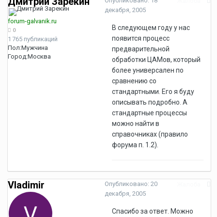
Дмитрий Зарекин
Опубликовано:
18
Жалоба
декабря, 2005
forum-galvanik.ru
В следующем году у нас
0
появится процесс
1 765 публикаций
Пол:
Мужчина
предварительной
Город:
Москва
обработки ЦАМов, который
более универсален по
сравнению со
стандартными. Его я буду
описывать подробно. А
стандартные процессы
можно найти в
справочниках (правило
форума п. 1.2).
Vladimir
Опубликовано:
20
Жалоба
декабря, 2005
Спасибо за ответ. Можно