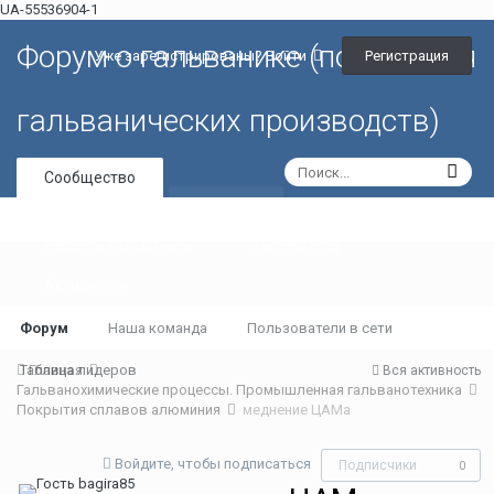
UA-55536904-1
Форум о гальванике (портал для
Регистрация
Уже зарегистрированы? Войти
гальванических производств)
Сообщество
Галерея
Новости гальваники
Литература
Активность
Форум
Наша команда
Пользователи в сети
Таблица лидеров
Главная
Вся активность
Гальванохимические процессы. Промышленная гальванотехника
Покрытия сплавов алюминия
меднение ЦАМа
Войдите, чтобы подписаться
Подписчики
0