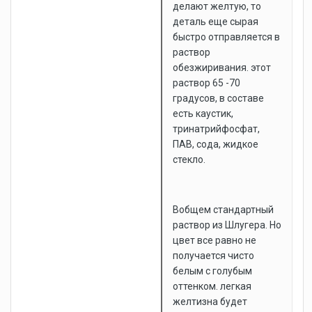
делают желтую, то
деталь еще сырая
быстро отправляется в
раствор
обезжиривания. этот
раствор 65 -70
градусов, в составе
есть каустик,
тринатрийфосфат,
ПАВ, сода, жидкое
стекло.
Вобщем стандартный
раствор из Шлугера. Но
цвет все равно не
получается чисто
белым с голубым
оттенком. легкая
желтизна будет