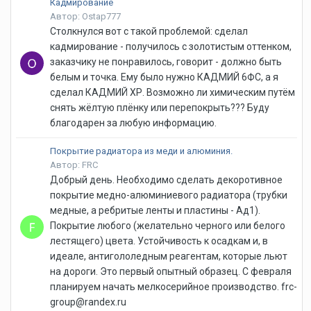
Кадмирование
Автор: Ostap777
Столкнулся вот с такой проблемой: сделал
кадмирование - получилось с золотистым оттенком,
заказчику не понравилось, говорит - должно быть
белым и точка. Ему было нужно КАДМИЙ 6ФС, а я
сделал КАДМИЙ ХР. Возможно ли химическим путём
снять жёлтую плёнку или перепокрыть??? Буду
благодарен за любую информацию.
Покрытие радиатора из меди и алюминия.
Автор: FRC
Добрый день. Необходимо сделать декоротивное
покрытие медно-алюминиевого радиатора (трубки
медные, а ребритые ленты и пластины - Ад1).
Покрытие любого (желательно черного или белого
лестящего) цвета. Устойчивость к осадкам и, в
идеале, антигололедным реагентам, которые льют
на дороги. Это первый опытный образец. С февраля
планируем начать мелкосерийное производство. frc-
group@randex.ru