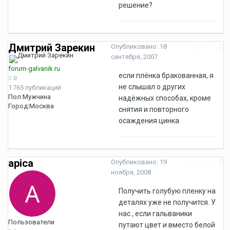
решение?
Дмитрий Зарекин
Опубликовано:
18
Жалоба
сентября, 2007
forum-galvanik.ru
если плёнка бракованная, я
0
не слышал о других
1 765 публикаций
Пол:
Мужчина
надёжных способах, кроме
Город:
Москва
снятия и повторного
осаждения цинка
apica
Опубликовано:
19
Жалоба
ноября, 2008
Получить голубую пленку на
деталях уже не получится. У
нас , если гальваники
Пользователи
путают цвет и вместо белой