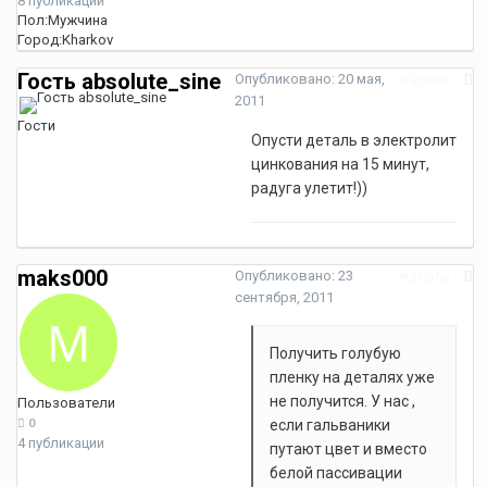
8 публикаций
Пол:
Мужчина
Город:
Kharkov
Гость absolute_sine
Опубликовано:
20 мая,
Жалоба
2011
Гости
Опусти деталь в электролит
цинкования на 15 минут,
радуга улетит!))
maks000
Опубликовано:
23
Жалоба
сентября, 2011
Получить голубую
пленку на деталях уже
не получится. У нас ,
Пользователи
0
если гальваники
4 публикации
путают цвет и вместо
белой пассивации