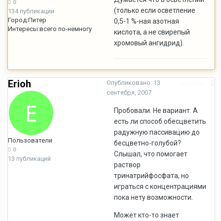
0
(только если осветление
134 публикации
Город:
Питер
0,5-1 %-ная азотная
Интересы:
всего по-немногу
кислота, а не свирепый
хромовый ангидрид).
Erioh
Опубликовано:
13
Жалоба
сентября, 2007
Пробовали. Не вариант. А
есть ли способ обесцветить
радужную пассивацию до
Пользователи
бесцветно-голубой?
0
Слышал, что помогает
13 публикаций
раствор
тринатрийфосфата, но
играться с концентрациями
пока нету возможности.
Может кто-то знает