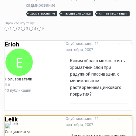
кадмирование
хроматирование
пассивация цинка
снятие пассивации
Оцените эту тему
1
2
3
4
5
Erioh
Опубликовано:
11
Жалоба
сентября, 2007
Каким образо можно снять
хроматный слой при
радужной пассивации, с
Пользователи
минимальным
0
растворением цинкового
13 публикаций
покрытия?
Lelik
Опубликовано:
11
Жалоба
сентября, 2007
Специалисты
Думается что в осветлении