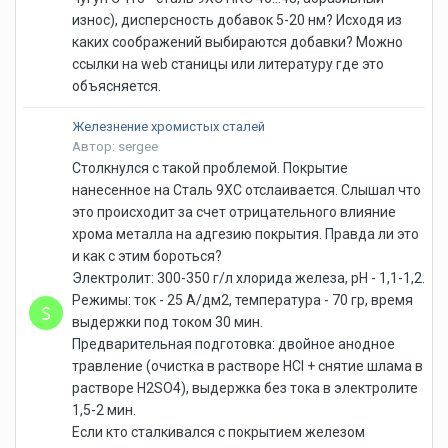
износ), дисперсность добавок 5-20 нм? Исходя из
каких соображений выбираются добавки? Можно
ссылки на web станицы или литературу где это
объясняется.
Железнение хромистых сталей
Автор: sergee
Столкнулся с такой проблемой. Покрытие
нанесенное на Сталь 9ХС отслаивается. Слышал что
это происходит за счет отрицательного влияние
хрома металла на адгезию покрытия. Правда ли это
и как с этим бороться?
Электролит: 300-350 г/л хлорида железа, pH - 1,1-1,2.
Режимы: ток - 25 А/дм2, температура - 70 гр, время
выдержки под током 30 мин.
Предварительная подготовка: двойное анодное
травление (очистка в растворе HCl + снятие шлама в
растворе H2SO4), выдержка без тока в электролите
1,5-2 мин.
Если кто сталкивался с покрытием железом