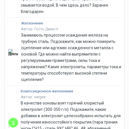
смывается водой. В чем здесь дело? Заранее
благодарен.
Железнение
Автор: Гость Дима Н
Занимаюсь процессом осаждения железа на
трубную сталь. Подскажите, как можно померить
сцепление или адгезию осажденного металла с
основой. Где можно найти выпрямители с
регулируемыми праметрами, силы тока и
напряжения? Какие электролиты, параметры тока и
температуры способствуют высокой степени
сцепления?
Композиционное железнение
Автор: sergee
В качестве основы взят горячий хлористый
электролит (300-350 г/л). Подскажите, какие
добавки в электролит целесообразно испытать для
получения износостойкого покрытия (пара трения
чугун СЧ15 - сталь 9ХС HRC 46...48, абразивный