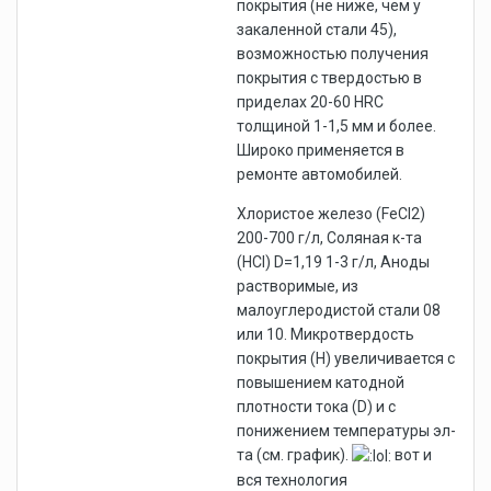
покрытия (не ниже, чем у
закаленной стали 45),
возможностью получения
покрытия с твердостью в
приделах 20-60 HRC
толщиной 1-1,5 мм и более.
Широко применяется в
ремонте автомобилей.
Хлористое железо (FeCl2)
200-700 г/л, Соляная к-та
(HCl) D=1,19 1-3 г/л, Аноды
растворимые, из
малоуглеродистой стали 08
или 10. Микротвердость
покрытия (Н) увеличивается с
повышением катодной
плотности тока (D) и с
понижением температуры эл-
та (см. график).
вот и
вся технология