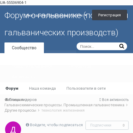
UA-55536904-1
Форум о гальванике (портал для
Регистрация
Уже зарегистрированы? Войти
гальванических производств)
Сообщество
Галерея
Новости гальваники
Литература
Активность
Форум
Наша команда
Пользователи в сети
Таблица лидеров
Главная
Вся активность
Гальванохимические процессы. Промышленная гальванотехника
Другие процессы
технология железнения
Войдите, чтобы подписаться
Подписчики
0