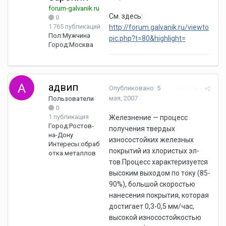
forum-galvanik.ru
См. здесь:
0
1 765 публикаций
http://forum.galvanik.ru/viewto
Пол:
Мужчина
pic.php?t=80&highlight=
Город:
Москва
адвип
Опубликовано:
5
Жалоба
мая, 2007
Пользователи
0
1 публикация
Железнение — процесс
Город:
Ростов-
получения твердых
на-Дону
износостойких железных
Интересы:
обраб
покрытий из хлористых эл-
отка металлов
тов.Процесс характеризуется
высоким выходом по току (85-
90%), большой скоростью
нанесения покрытия, которая
достигает 0,3-0,5 мм/час,
высокой износостойкостью