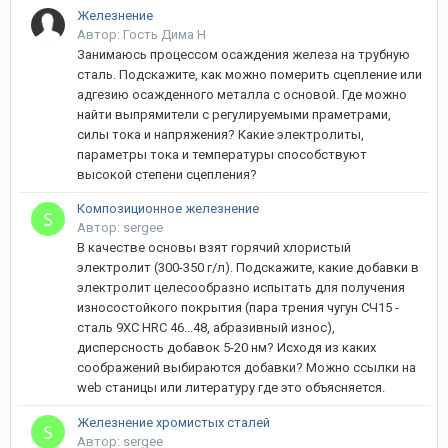
Железнение
Автор: Гость Дима Н
Занимаюсь процессом осаждения железа на трубную
сталь. Подскажите, как можно померить сцепление или
адгезию осажденного металла с основой. Где можно
найти выпрямители с регулируемыми праметрами,
силы тока и напряжения? Какие электролиты,
параметры тока и температуры способствуют
высокой степени сцепления?
Композиционное железнение
Автор: sergee
В качестве основы взят горячий хлористый
электролит (300-350 г/л). Подскажите, какие добавки в
электролит целесообразно испытать для получения
износостойкого покрытия (пара трения чугун СЧ15 -
сталь 9ХС HRC 46...48, абразивный износ),
дисперсность добавок 5-20 нм? Исходя из каких
соображений выбираются добавки? Можно ссылки на
web станицы или литературу где это объясняется.
Железнение хромистых сталей
Автор: sergee