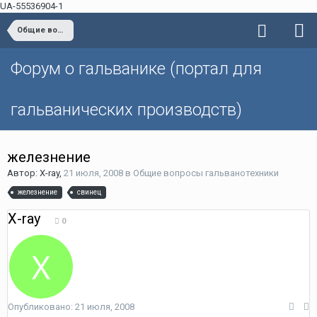
UA-55536904-1
Общие вопросы гальванотехники
Форум о гальванике (портал для
гальванических производств)
железнение
Автор: X-ray,
21 июля, 2008
в
Общие вопросы гальванотехники
железнение
свинец
X-ray
0
Опубликовано:
21 июля, 2008