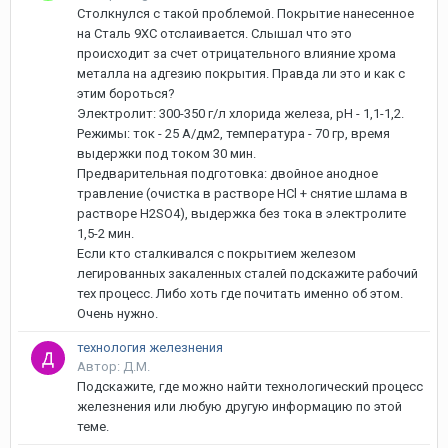
Столкнулся с такой проблемой. Покрытие нанесенное
на Сталь 9ХС отслаивается. Слышал что это
происходит за счет отрицательного влияние хрома
металла на адгезию покрытия. Правда ли это и как с
этим бороться?
Электролит: 300-350 г/л хлорида железа, pH - 1,1-1,2.
Режимы: ток - 25 А/дм2, температура - 70 гр, время
выдержки под током 30 мин.
Предварительная подготовка: двойное анодное
травление (очистка в растворе HCl + снятие шлама в
растворе H2SO4), выдержка без тока в электролите
1,5-2 мин.
Если кто сталкивался с покрытием железом
легированных закаленных сталей подскажите рабочий
тех процесс. Либо хоть где почитать именно об этом.
Очень нужно.
технология железнения
Автор: Д.М.
Подскажите, где можно найти технологический процесс
железнения или любую другую информацию по этой
теме.